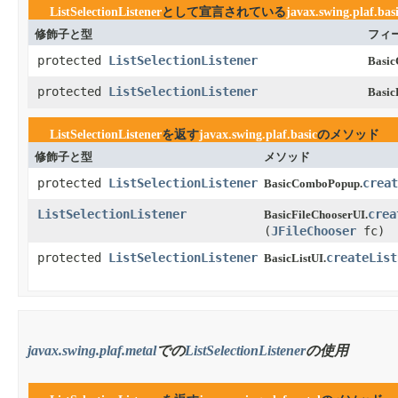
ListSelectionListener
として宣言されている
javax.swing.plaf.bas
修飾子と型
フィ
protected
ListSelectionListener
Basi
protected
ListSelectionListener
Basic
ListSelectionListener
を返す
javax.swing.plaf.basic
のメソッド
修飾子と型
メソッド
protected
ListSelectionListener
creat
BasicComboPopup.
ListSelectionListener
crea
BasicFileChooserUI.
(
JFileChooser
fc)
protected
ListSelectionListener
createList
BasicListUI.
javax.swing.plaf.metal
での
ListSelectionListener
の使用