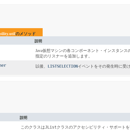
ility.util
のメソッド
説明
Java仮想マシンの各コンポーネント・インスタンス
指定のリスナーを追加します。
ner
LISTSELECTION
以後、
イベントをその発生時に受
説明
JList
このクラスは
クラスのアクセシビリティ・サポートを