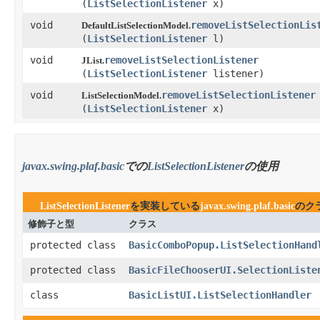
(
ListSelectionListener
x)
void
removeListSelectionLis
DefaultListSelectionModel.
(
ListSelectionListener
l)
void
removeListSelectionListener
JList.
(
ListSelectionListener
listener)
void
removeListSelectionListener
ListSelectionModel.
(
ListSelectionListener
x)
javax.swing.plaf.basic
での
ListSelectionListener
の使用
ListSelectionListener
を実装している
javax.swing.plaf.basic
のク
修飾子と型
クラス
protected class
BasicComboPopup.ListSelectionHand
protected class
BasicFileChooserUI.SelectionListe
class
BasicListUI.ListSelectionHandler