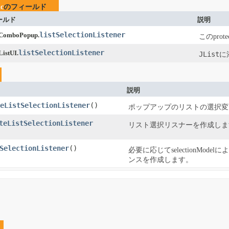
ic
のフィールド
ールド
説明
listSelectionListener
cComboPopup.
このpro
listSelectionListener
ListUI.
JList
に
説明
eListSelectionListener
​()
ポップアップのリストの選択変
teListSelectionListener
リスト選択リスナーを作成しま
SelectionListener
​()
必要に応じてselectionModelに
ンスを作成します。