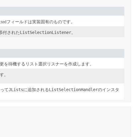
tectedフィールドは実装固有のものです。
ListSelectionListener
添付された
。
更を待機するリスト選択リスナーを作成します。
す。
JLists
ListSelectionHandler
よって
に追加される
のインスタ