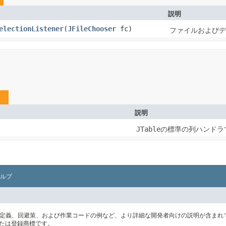
説明
electionListener
​(
JFileChooser
fc)
ファイルおよびデ
説明
JTable
の標準の列ハンドラ
ルプ
の定義、回避策、および作業コードの例など、より詳細な開発者向けの説明が含まれ
標または登録商標です。