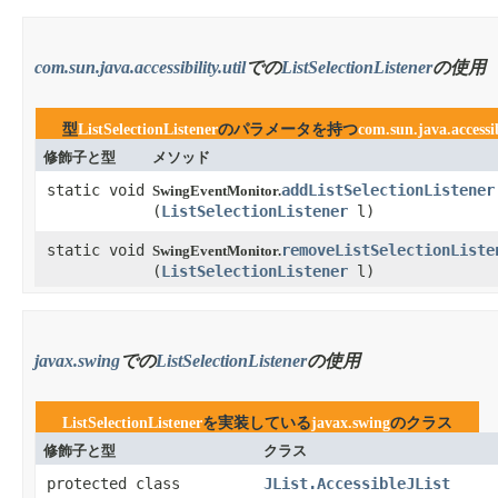
com.sun.java.accessibility.util
での
ListSelectionListener
の使用
型
ListSelectionListener
のパラメータを持つ
com.sun.java.accessib
修飾子と型
メソッド
static void
addListSelectionListener
SwingEventMonitor.
(
ListSelectionListener
l)
static void
removeListSelectionListe
SwingEventMonitor.
(
ListSelectionListener
l)
javax.swing
での
ListSelectionListener
の使用
ListSelectionListener
を実装している
javax.swing
のクラス
修飾子と型
クラス
protected class
JList.AccessibleJList