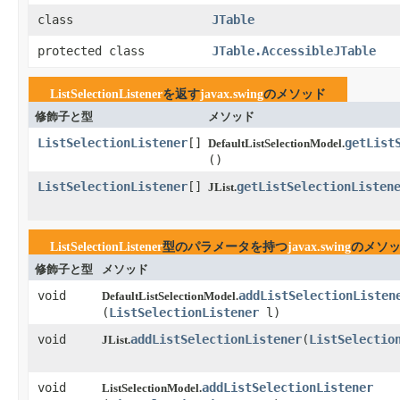
class
JTable
protected class
JTable.AccessibleJTable
ListSelectionListener
を返す
javax.swing
のメソッド
修飾子と型
メソッド
ListSelectionListener
[]
getList
DefaultListSelectionModel.
()
ListSelectionListener
[]
getListSelectionListen
JList.
ListSelectionListener
型のパラメータを持つ
javax.swing
のメソ
修飾子と型
メソッド
void
addListSelectionListen
DefaultListSelectionModel.
(
ListSelectionListener
l)
void
addListSelectionListener
​(
ListSelectio
JList.
void
addListSelectionListener
ListSelectionModel.