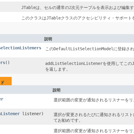
JTable
は、セルの通常の2次元テーブルを表示および編集
JTable
このクラスは
クラスのアクセシビリティ・サポート
説明
SelectionListeners
DefaultListSelectionModel
この
に登録さ
ers
​()
addListSelectionListener
を使用してこの
を返します。
ッド
説明
er
選択範囲の変更が通知されるリスナーをリ
nListener
listener)
選択が変更されるたびに通知されるリスト
てお勧めです。
選択範囲の変更が通知されるリスナーをリ