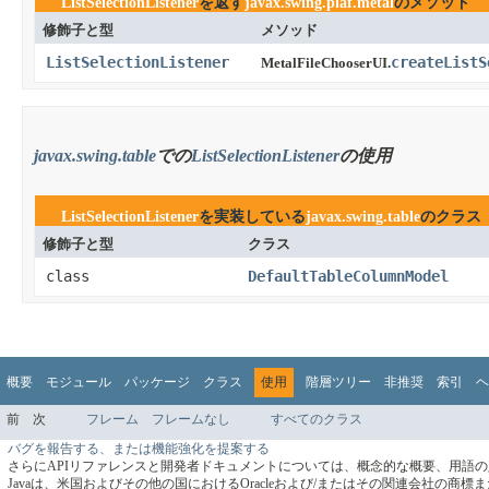
ListSelectionListener
を返す
javax.swing.plaf.metal
のメソッド
修飾子と型
メソッド
ListSelectionListener
createListS
MetalFileChooserUI.
javax.swing.table
での
ListSelectionListener
の使用
ListSelectionListener
を実装している
javax.swing.table
のクラス
修飾子と型
クラス
class
DefaultTableColumnModel
概要
モジュール
パッケージ
クラス
使用
階層ツリー
非推奨
索引
ヘ
前
次
フレーム
フレームなし
すべてのクラス
バグを報告する、または機能強化を提案する
さらにAPIリファレンスと開発者ドキュメントについては、概念的な概要、用語
Javaは、米国およびその他の国におけるOracleおよび/またはその関連会社の商