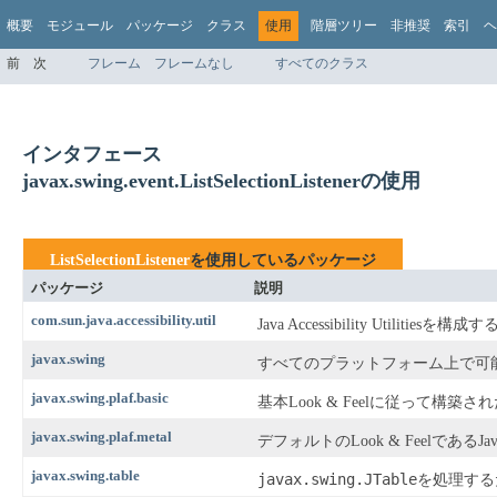
概要
モジュール
パッケージ
クラス
使用
階層ツリー
非推奨
索引
ヘ
前
次
フレーム
フレームなし
すべてのクラス
インタフェース
javax.swing.event.ListSelectionListenerの使用
ListSelectionListener
を使用しているパッケージ
パッケージ
説明
com.sun.java.accessibility.util
Java Accessibility Uti
javax.swing
すべてのプラットフォーム上で可能
javax.swing.plaf.basic
基本Look & Feelに従って
javax.swing.plaf.metal
デフォルトのLook & FeelであるJav
javax.swing.table
javax.swing.JTable
を処理する