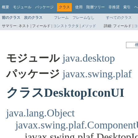
概要
モジュール
パッケージ
クラス
使用
階層ツリー
非推奨
索引
ヘ
前のクラス
次のクラス
フレーム
フレームなし
すべてのクラス
サマリー:
ネスト |
フィールド |
コンストラクタ
|
メソッド
詳細:
フィールド |
コ
モジュール
java.desktop
パッケージ
javax.swing.plaf
クラスDesktopIconUI
java.lang.Object
javax.swing.plaf.Component
javax.swing.plaf.Desktop