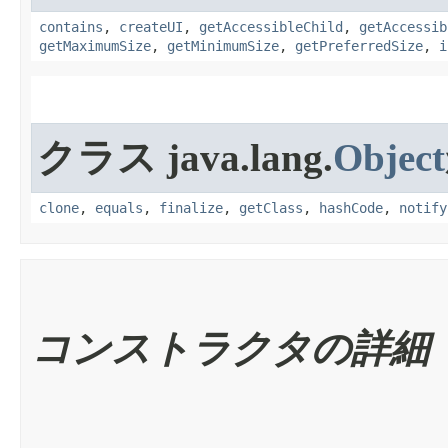
contains
,
createUI
,
getAccessibleChild
,
getAccessib
getMaximumSize
,
getMinimumSize
,
getPreferredSize
,
i
クラス java.lang.
Object
clone
,
equals
,
finalize
,
getClass
,
hashCode
,
notify
コンストラクタの詳細