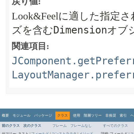
戻り値:
Look&Feelに適した
Dimension
ズを含む
オブ
関連項目:
JComponent.getPrefer
LayoutManager.prefer
概要
モジュール
パッケージ
クラス
使用
階層ツリー
非推奨
索引
ヘ
前のクラス
次のクラス
フレーム
フレームなし
すべてのクラス
サマリー:
ネスト |
フィールド
|
コンストラクタ
|
メソッド
詳細:
フィールド |
コ