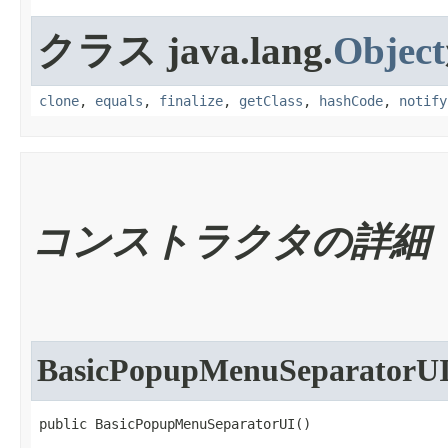
クラス java.lang.
Object
clone
,
equals
,
finalize
,
getClass
,
hashCode
,
notify
コンストラクタの詳細
BasicPopupMenuSeparatorU
public BasicPopupMenuSeparatorUI​()