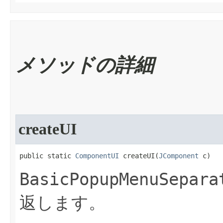
メソッドの詳細
createUI
public static 
ComponentUI
 createUI​(
JComponent
 c)
BasicPopupMenuSepara
返します。