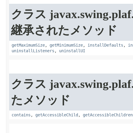
クラス javax.swing.plaf.
継承されたメソッド
getMaximumSize
,
getMinimumSize
,
installDefaults
,
in
uninstallListeners
,
uninstallUI
クラス javax.swing.plaf
たメソッド
contains
,
getAccessibleChild
,
getAccessibleChildren