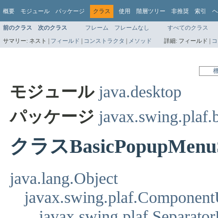
概要
モジュール
パッケージ
クラス
使用
階層ツリー
非推奨
索引
ヘ
前のクラス
次のクラス
フレーム
フレームなし
すべてのクラス
サマリー:
ネスト |
フィールド
|
コンストラクタ
|
メソッド
詳細:
フィールド |
コ
モジュール
java.desktop
パッケージ
javax.swing.plaf.
クラスBasicPopupMenuS
java.lang.Object
javax.swing.plaf.Component
javax.swing.plaf.Separato