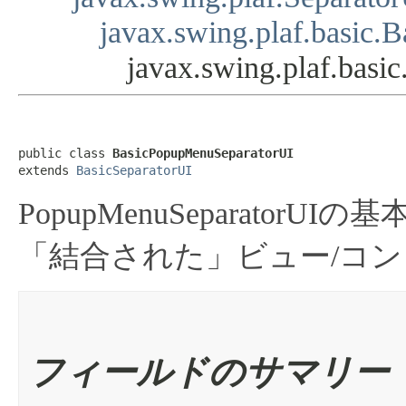
javax.swing.plaf.basic.
javax.swing.plaf.bas
public class 
BasicPopupMenuSeparatorUI
extends 
BasicSeparatorUI
PopupMenuSeparatorU
「結合された」ビュー/コ
フィールドのサマリー