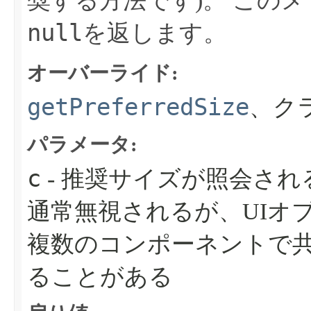
奨する方法です)。
このメ
null
を返します。
オーバーライド:
getPreferredSize
、ク
パラメータ:
c
- 推奨サイズが照会さ
通常無視されるが、UIオ
複数のコンポーネントで
ることがある