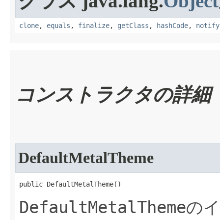
クラス java.lang.
Object
clone
,
equals
,
finalize
,
getClass
,
hashCode
,
notify
コンストラクタの詳細
DefaultMetalTheme
public DefaultMetalTheme​()
DefaultMetalTheme
の