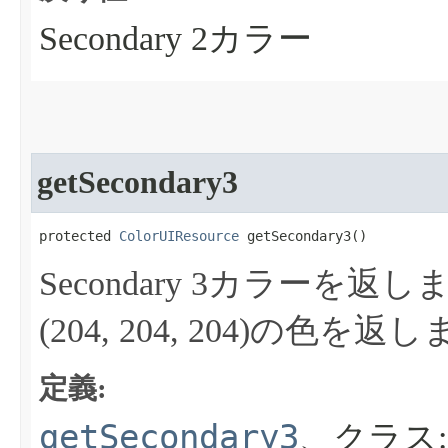
Secondary 2カラー
getSecondary3
protected 
ColorUIResource
 getSecondary3​()
Secondary 3カラーを返し
(204, 204, 204)の色を返
定義:
getSecondary3
、クラス