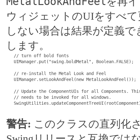
MetalLookAndFeel
を再イ
ウィジェットのUIをすべ
しない場合は結果が定義で
します。
   // turn off bold fonts

   UIManager.put("swing.boldMetal", Boolean.FALSE);

   // re-install the Metal Look and Feel

   UIManager.setLookAndFeel(new MetalLookAndFeel());

   // Update the ComponentUIs for all Components. This
   // needs to be invoked for all windows.

   SwingUtilities.updateComponentTreeUI(rootComponent)
警告:
このクラスの直列化
Swingリリースと互換で