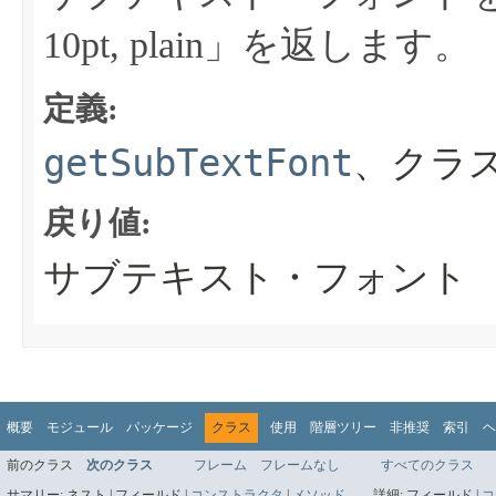
10pt, plain」を返します。
定義:
getSubTextFont
、クラス
戻り値:
サブテキスト・フォント
概要
モジュール
パッケージ
クラス
使用
階層ツリー
非推奨
索引
ヘ
前のクラス
次のクラス
フレーム
フレームなし
すべてのクラス
サマリー:
ネスト |
フィールド |
コンストラクタ
|
メソッド
詳細:
フィールド |
コ