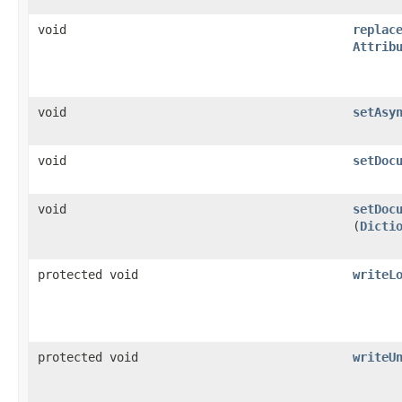
void
replac
Attrib
void
setAsy
void
setDoc
void
setDoc
(
Dicti
protected void
writeL
protected void
writeU