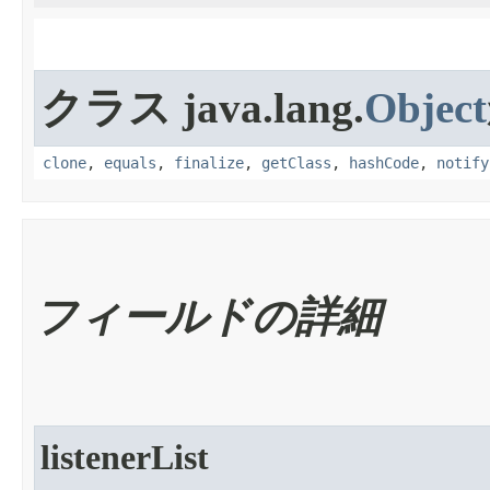
クラス java.lang.
Object
clone
,
equals
,
finalize
,
getClass
,
hashCode
,
notify
フィールドの詳細
listenerList