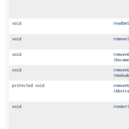
void
readUn
void
remove
void
remove
(
Docum
void
remove
(
Undoa
protected void
remove
(
Abstr
void
render
​