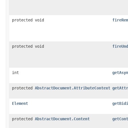
protected void
fireRe
protected void
fireUn
int
getAsy
protected
AbstractDocument.AttributeContext
getAtt
Element
getBid
protected
AbstractDocument.Content
getCon