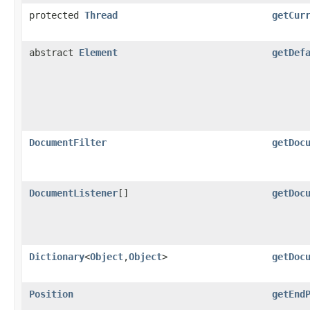
protected
Thread
getCur
abstract
Element
getDef
DocumentFilter
getDoc
DocumentListener
[]
getDoc
Dictionary
<
Object
,
Object
>
getDoc
Position
getEnd