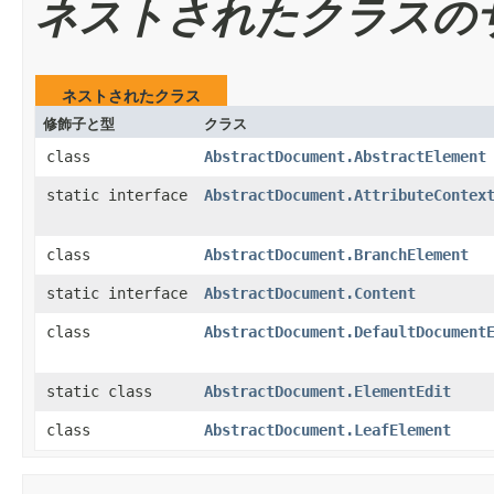
ネストされたクラスの
ネストされたクラス
修飾子と型
クラス
class
AbstractDocument.AbstractElement
static interface
AbstractDocument.AttributeContex
class
AbstractDocument.BranchElement
static interface
AbstractDocument.Content
class
AbstractDocument.DefaultDocument
static class
AbstractDocument.ElementEdit
class
AbstractDocument.LeafElement