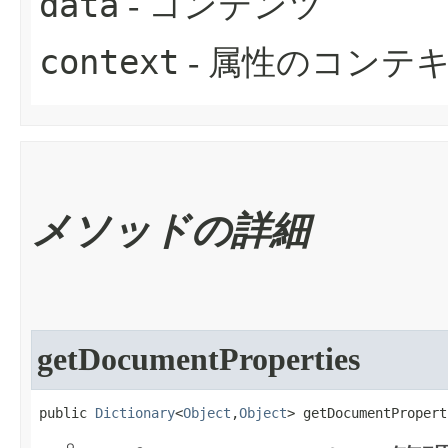
data
- コンテンツ
context
- 属性のコンテ
メソッドの詳細
getDocumentProperties
public 
Dictionary
<
Object
,
Object
> getDocumentPropert