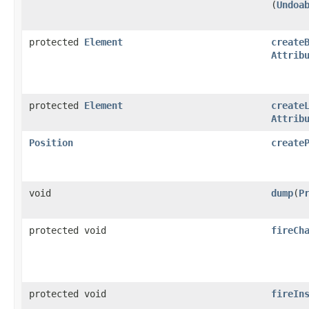
(
Undoa
protected
Element
create
Attrib
protected
Element
create
Attrib
Position
create
void
dump
​(
P
protected void
fireCh
protected void
fireIn