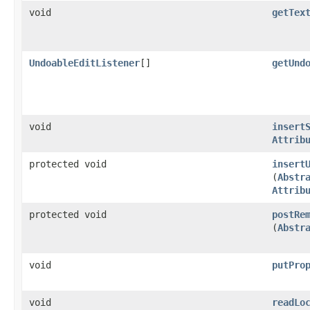
void
getTex
UndoableEditListener
[]
getUnd
void
insert
Attrib
protected void
insert
(
Abstr
Attrib
protected void
postRe
(
Abstr
void
putPro
void
readLo