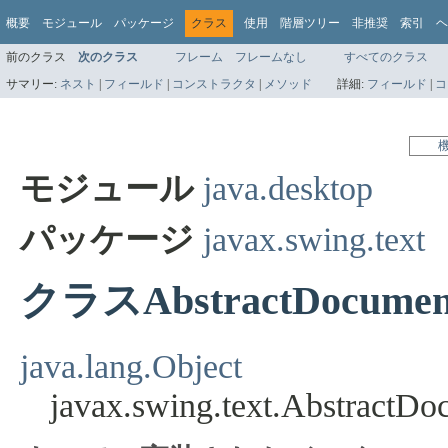
概要
モジュール
パッケージ
クラス
使用
階層ツリー
非推奨
索引
ヘ
前のクラス
次のクラス
フレーム
フレームなし
すべてのクラス
サマリー:
ネスト
|
フィールド
|
コンストラクタ
|
メソッド
詳細:
フィールド
|
コ
モジュール
java.desktop
パッケージ
javax.swing.text
クラスAbstractDocumen
java.lang.Object
javax.swing.text.AbstractDo