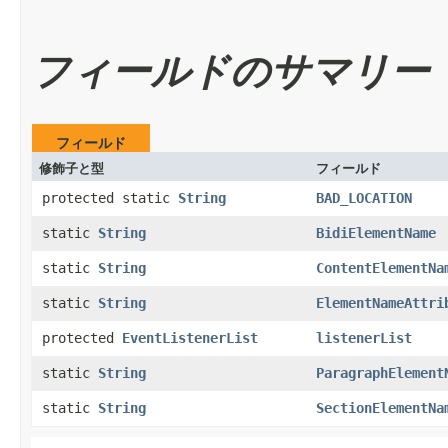
フィールドのサマリー
フィールド
修飾子と型
フィールド
protected static
String
BAD_LOCATION
static
String
BidiElementName
static
String
ContentElementNa
static
String
ElementNameAttri
protected
EventListenerList
listenerList
static
String
ParagraphElement
static
String
SectionElementNa