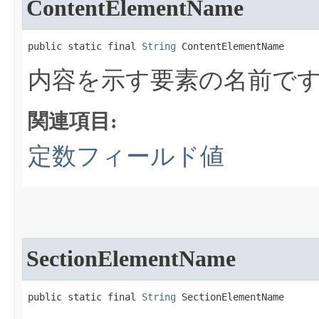
ContentElementName
public static final 
String
 ContentElementName
内容を示す要素の名前で
関連項目:
定数フィールド値
SectionElementName
public static final 
String
 SectionElementName