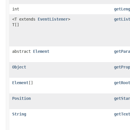
int
getLen
<T extends
EventListener
>
getLis
T[]
abstract
Element
getPar
Object
getPro
Element
[]
getRoo
Position
getSta
String
getTex