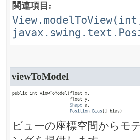
関連項目:
View.modelToView(int
javax.swing.text.Pos
viewToModel
public int viewToModel​(float x,

                       float y,

Shape
 a,

Position.Bias
[] bias)
ビューの座標空間からモ