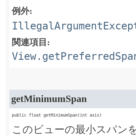
例外:
IllegalArgumentExcep
関連項目:
View.getPreferredSpa
getMinimumSpan
public float getMinimumSpan​(int axis)
このビューの最小スパン