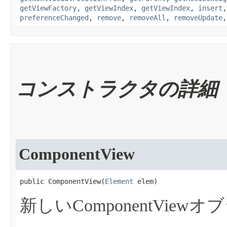
getViewFactory
,
getViewIndex
,
getViewIndex
,
insert
preferenceChanged
,
remove
,
removeAll
,
removeUpdate
コンストラクタの詳細
ComponentView
public ComponentView​(
Element
 elem)
新しいComponentVie