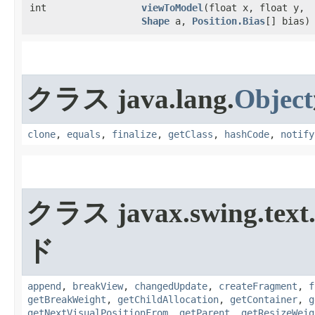
int
viewToModel
​(float x, float y,
Shape
a,
Position.Bias
[] bias)
クラス java.lang.
Object
clone
,
equals
,
finalize
,
getClass
,
hashCode
,
notify
クラス javax.swing.text
ド
append
,
breakView
,
changedUpdate
,
createFragment
,
f
getBreakWeight
,
getChildAllocation
,
getContainer
,
g
getNextVisualPositionFrom
,
getParent
,
getResizeWeig