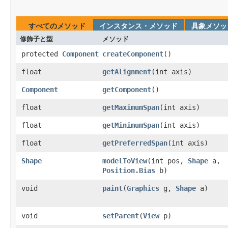
すべてのメソッド
インスタンス・メソッド
具象メソッ
修飾子と型
メソッド
protected
Component
createComponent
​()
float
getAlignment
​(int axis)
Component
getComponent
​()
float
getMaximumSpan
​(int axis)
float
getMinimumSpan
​(int axis)
float
getPreferredSpan
​(int axis)
Shape
modelToView
​(int pos,
Shape
a,
Position.Bias
b)
void
paint
​(
Graphics
g,
Shape
a)
void
setParent
​(
View
p)