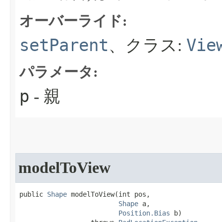
オーバーライド:
setParent
Vie
、クラス:
パラメータ:
p
- 親
modelToView
public 
Shape
 modelToView​(int pos,

Shape
 a,

Position.Bias
 b)
