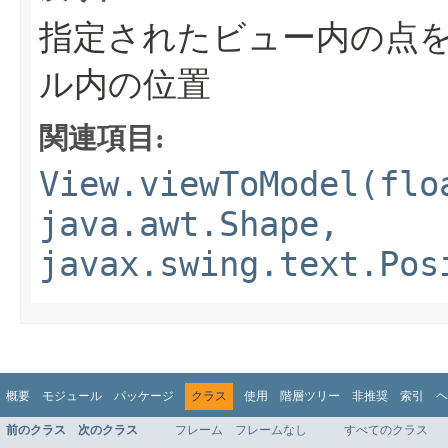
指定されたビュー内の点
ル内の位置
関連項目:
View.viewToModel(flo
java.awt.Shape,
javax.swing.text.Pos
概要
モジュール
パッケージ
クラス
使用
階層ツリー
非推奨
索引
ヘ
前のクラス
次のクラス
フレーム
フレームなし
すべてのクラス