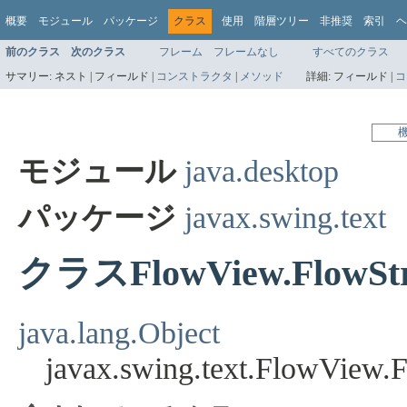
概要
モジュール
パッケージ
クラス
使用
階層ツリー
非推奨
索引
ヘ
前のクラス
次のクラス
フレーム
フレームなし
すべてのクラス
サマリー:
ネスト |
フィールド |
コンストラクタ
|
メソッド
詳細:
フィールド |
コ
モジュール
java.desktop
パッケージ
javax.swing.text
クラスFlowView.FlowStr
java.lang.Object
javax.swing.text.FlowView.