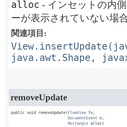
alloc
- インセットの内
ーが表示されていない場合、
関連項目:
View.insertUpdate(ja
java.awt.Shape, java
removeUpdate
public void removeUpdate​(
FlowView
 fv,

DocumentEvent
 e,

Rectangle
 alloc)