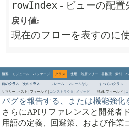
rowIndex
- ビューの配置
戻り値:
現在のフローを表すのに
概要
モジュール
パッケージ
クラス
使用
階層ツリー
非推奨
索引
ヘ
前のクラス
次のクラス
フレーム
フレームなし
すべてのクラス
サマリー:
ネスト |
フィールド |
コンストラクタ
|
メソッド
詳細:
フィールド |
コ
バグを報告する、または機能強化
さらにAPIリファレンスと開発者
用語の定義、回避策、および作業