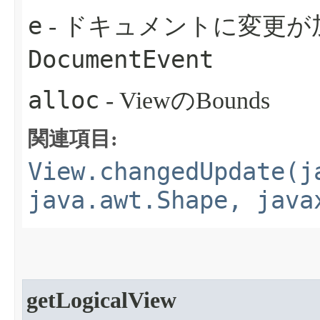
e
- ドキュメントに変更
DocumentEvent
alloc
- ViewのBounds
関連項目:
View.changedUpdate(j
java.awt.Shape, java
getLogicalView