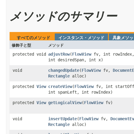
メソッドのサマリー
すべてのメソッド
インスタンス・メソッド
具象メソッ
修飾子と型
メソッド
protected void
adjustRow
​(
FlowView
fv, int rowIndex
int desiredSpan, int x)
void
changedUpdate
​(
FlowView
fv,
Document
Rectangle
alloc)
protected
View
createView
​(
FlowView
fv, int startOff
int spanLeft, int rowIndex)
protected
View
getLogicalView
​(
FlowView
fv)
void
insertUpdate
​(
FlowView
fv,
DocumentE
Rectangle
alloc)