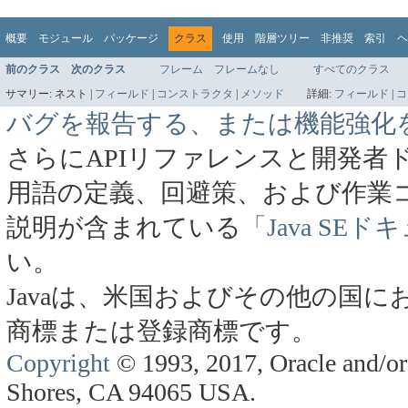
概要
モジュール
パッケージ
クラス
使用
階層ツリー
非推奨
索引
ヘ
前のクラス
次のクラス
フレーム
フレームなし
すべてのクラス
サマリー:
ネスト |
フィールド
|
コンストラクタ
|
メソッド
詳細:
フィールド
|
コ
バグを報告する、または機能強化
さらにAPIリファレンスと開発者
用語の定義、回避策、および作業
説明が含まれている
「Java SE
い。
Javaは、米国およびその他の国にお
商標または登録商標です。
Copyright
© 1993, 2017, Oracle and/or 
Shores, CA 94065 USA.