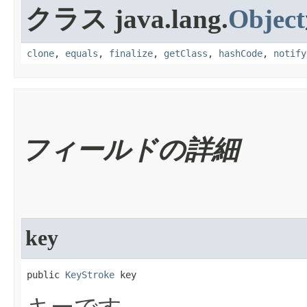
クラス java.lang.
Object
clone
,
equals
,
finalize
,
getClass
,
hashCode
,
notify
フィールドの詳細
key
public 
KeyStroke
 key