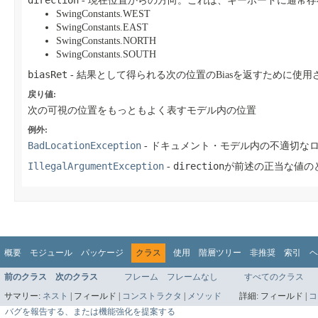
direction
- 現在位置からの方向。これは、キーボードに通常
SwingConstants.WEST
SwingConstants.EAST
SwingConstants.NORTH
SwingConstants.SOUTH
biasRet
- 結果として得られる次の位置のBiasを返すために使用
戻り値:
次の可視の位置をもっともよく表すモデル内の位置
例外:
BadLocationException
- ドキュメント・モデル内の不適切な
IllegalArgumentException
direction
-
が前述の正当な値の
概要
モジュール
パッケージ
クラス
使用
階層ツリー
非推奨
索引
ヘ
前のクラス
次のクラス
フレーム
フレームなし
すべてのクラス
サマリー:
ネスト
|
フィールド |
コンストラクタ
|
メソッド
詳細:
フィールド |
コ
バグを報告する、または機能強化を提案する