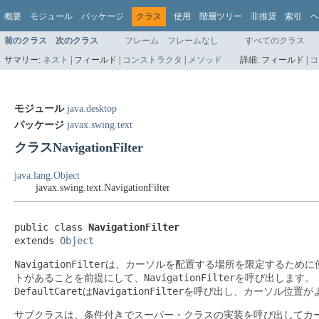
概要
モジュール
パッケージ
クラス
使用
階層ツリー
非推奨
索引
ヘ
前のクラス
次のクラス
フレーム
フレームなし
すべてのクラス
サマリー:
ネスト
|
フィールド |
コンストラクタ
|
メソッド
詳細:
フィールド |
コ
モジュール
java.desktop
パッケージ
javax.swing.text
クラスNavigationFilter
java.lang.Object
javax.swing.text.NavigationFilter
public class 
NavigationFilter
extends 
Object
NavigationFilter
は、カーソルを配置する場所を限定するために
NavigationFilter
トがあることを前提にして、
を呼び出します。
DefaultCaret
NavigationFilter
は
を呼び出し、カーソル位置が
サブクラスは、条件付きでスーパー・クラスの実装を呼び出してカ