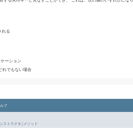
存在する矢印キーと見なすことができ、
これは、次の値のいずれかにな
される
ロケーション
どれでもない場合
ルプ
ンストラクタ
|
メソッド