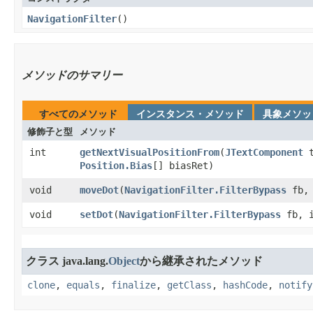
NavigationFilter
​()
メソッドのサマリー
すべてのメソッド
インスタンス・メソッド
具象メソッ
修飾子と型
メソッド
int
getNextVisualPositionFrom
​(
JTextComponent
t
Position.Bias
[] biasRet)
void
moveDot
​(
NavigationFilter.FilterBypass
fb, 
void
setDot
​(
NavigationFilter.FilterBypass
fb, 
クラス java.lang.
Object
から継承されたメソッド
clone
,
equals
,
finalize
,
getClass
,
hashCode
,
notify