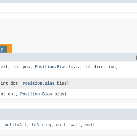
ド
ext, int pos,
Position.Bias
bias, int direction,
int dot,
Position.Bias
bias)
int dot,
Position.Bias
bias)
,
notifyAll
,
toString
,
wait
,
wait
,
wait