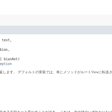
 text,

bias,

] biasRet)

eption
返します。
デフォルトの実装では、単にメソッドがルートViewに転送