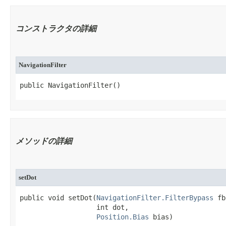
コンストラクタの詳細
NavigationFilter
public NavigationFilter​()
メソッドの詳細
setDot
public void setDot​(
NavigationFilter.FilterBypass
 fb
                   int dot,

Position.Bias
 bias)