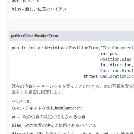
dot
- 位置>= 0
bias
- 新しい位置のバイアス
getNextVisualPositionFrom
public int getNextVisualPositionFrom​(
JTextComponent
                                     int pos,

Position.Bias
 
                                     int direction,

Position.Bias
[
                              throws 
BadLocationExc
既存の位置からキャレットを置くことのできる、次の可視位置を
置をより厳密に限定します。
パラメータ:
text
- テキストを含むJtextComponent
pos
- 次の位置の決定に使用される位置
bias
- 次の位置の決定に使用されるバイアス