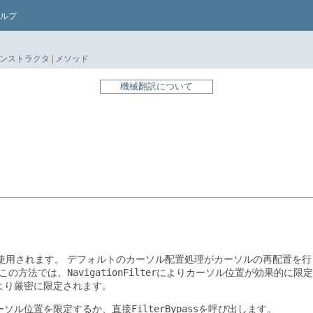
ルプ
ンストラクタ
|
メソッド
機械翻訳について
使用されます。
デフォルトのカーソル配置処理がカーソルの再配置を行
NavigationFilter
この方法では、
によりカーソル位置が効果的に限定
より厳密に限定されます。
FilterBypass
ーソル位置を限定するか、直接
を呼び出します。