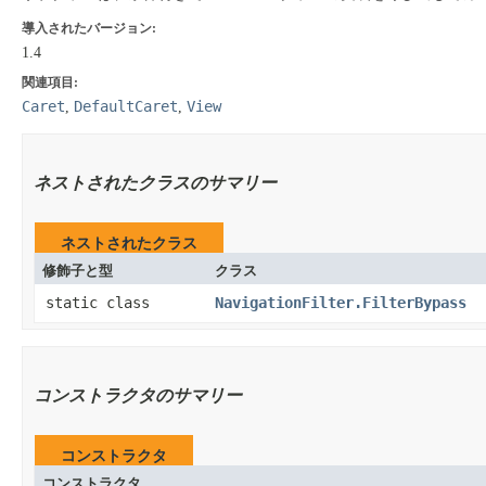
導入されたバージョン:
1.4
関連項目:
Caret
DefaultCaret
View
,
,
ネストされたクラスのサマリー
ネストされたクラス
修飾子と型
クラス
static class
NavigationFilter.FilterBypass
コンストラクタのサマリー
コンストラクタ
コンストラクタ