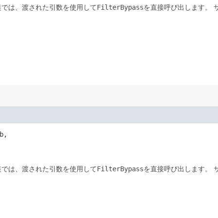
FilterBypass
装では、渡された引数を使用して
を直接呼び出します。
b,

FilterBypass
装では、渡された引数を使用して
を直接呼び出します。