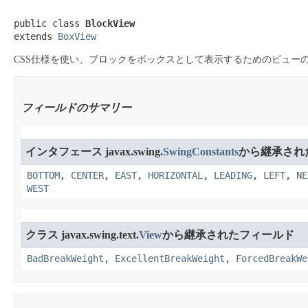
public class 
BlockView
extends 
BoxView
CSS仕様を使い、ブロックをボックスとして表示するためのビュー
フィールドのサマリー
インタフェース javax.swing.
SwingConstants
から継承され
BOTTOM
,
CENTER
,
EAST
,
HORIZONTAL
,
LEADING
,
LEFT
,
NE
WEST
クラス javax.swing.text.
View
から継承されたフィールド
BadBreakWeight
,
ExcellentBreakWeight
,
ForcedBreakWe