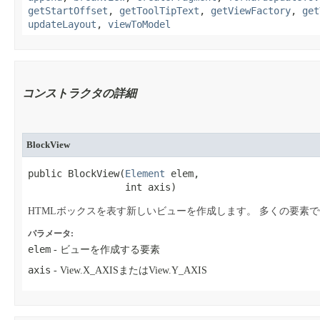
getStartOffset
,
getToolTipText
,
getViewFactory
,
get
updateLayout
,
viewToModel
コンストラクタの詳細
BlockView
public BlockView​(
Element
 elem,

                 int axis)
HTMLボックスを表す新しいビューを作成します。
多くの要素で
パラメータ:
elem
- ビューを作成する要素
axis
- View.X_AXISまたはView.Y_AXIS