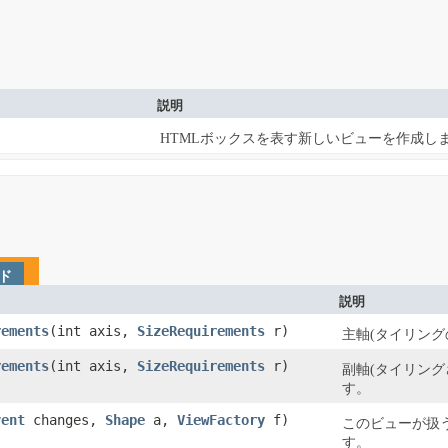
説明
HTMLボックスを表す新しいビューを作成し
ド
説明
rements
​(int axis,
SizeRequirements
r)
主軸(タイリン
rements
​(int axis,
SizeRequirements
r)
副軸(タイリン
す。
vent
changes,
Shape
a,
ViewFactory
f)
このビューが扱
す。