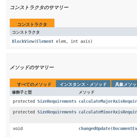
コンストラクタのサマリー
コンストラクタ
コンストラクタ
BlockView
​(
Element
elem, int axis)
メソッドのサマリー
すべてのメソッド
インスタンス・メソッド
具象メソッ
修飾子と型
メソッド
protected
SizeRequirements
calculateMajorAxisRequi
protected
SizeRequirements
calculateMinorAxisRequi
void
changedUpdate
​(
DocumentE