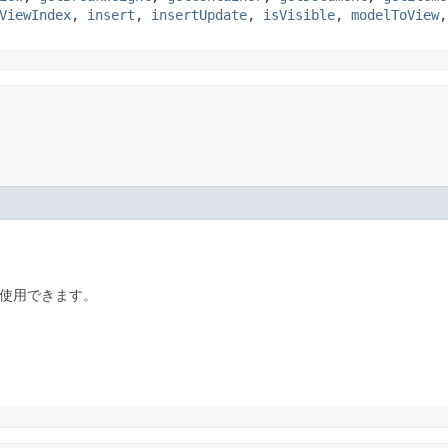
ViewIndex
,
insert
,
insertUpdate
,
isVisible
,
modelToView
使用できます。