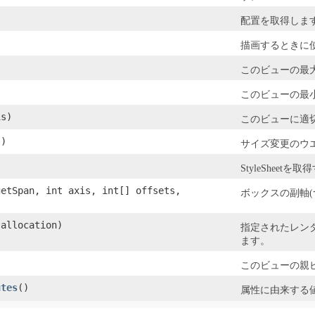
配置を取得しま
描画するときに
)
このビューの最
)
このビューの最
is)
このビューに適
s)
サイズ変更のウ
StyleShee
getSpan, int axis, int[] offsets,
ボックスの副軸
allocation)
指定されたレン
ます。
このビューの親
utes
​()
属性に由来する