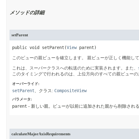
メソッドの詳細
setParent
public void setParent​(
View
 parent)
このビューの親ビューを確立します。
親ビューが正しく機能し
これは、スーパークラスへの転送のために実装されます。また、
このタイミングで行われるのは、上位方向のすべての親ビューの
オーバーライド:
setParent
CompositeView
、クラス:
パラメータ:
parent
- 新しい親。ビューが以前に追加された親から削除される場
calculateMajorAxisRequirements