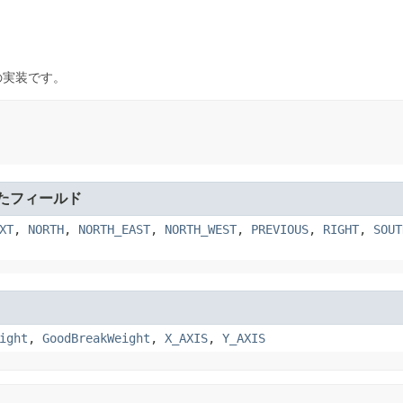
の実装です。
たフィールド
XT
,
NORTH
,
NORTH_EAST
,
NORTH_WEST
,
PREVIOUS
,
RIGHT
,
SOUT
ight
,
GoodBreakWeight
,
X_AXIS
,
Y_AXIS