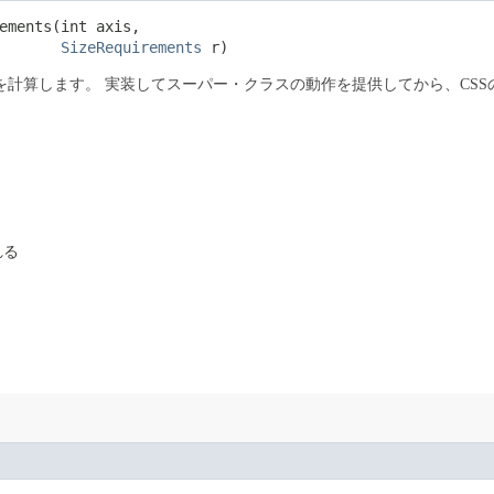
ments​(int axis,

SizeRequirements
 r)
を計算します。
実装してスーパー・クラスの動作を提供してから、CS
れる