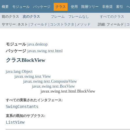
概要
モジュール
パッケージ
クラス
使用
階層ツリー
非推奨
索引
ヘ
前のクラス
次のクラス
フレーム
フレームなし
すべてのクラス
サマリー:
ネスト |
フィールド
|
コンストラクタ
|
メソッド
詳細:
フィールド |
コ
モジュール
java.desktop
パッケージ
javax.swing.text.html
クラスBlockView
java.lang.Object
javax.swing.text.View
javax.swing.text.CompositeView
javax.swing.text.BoxView
javax.swing.text.html.BlockView
すべての実装されたインタフェース:
SwingConstants
直系の既知のサブクラス:
ListView