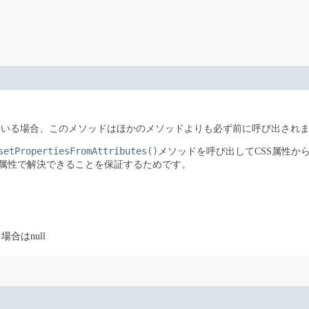
ている場合、このメソッドはほかのメソッドよりも必ず前に呼び出され
setPropertiesFromAttributes()
メソッドを呼び出してCSS属性か
属性で解決できることを保証するためです。
合はnull