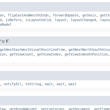
on
,
flipEastAndWestAtEnds
,
forwardUpdate
,
getAxis
,
getCh
d
,
isBefore
,
isLayoutValid
,
layout
,
layoutChanged
,
layou
oModel
ソッド
getNextEastWestVisualPositionFrom
,
getNextNorthSouthVisu
ion
,
getViewCount
,
getViewIndex
,
getViewIndexAtPosition
,
notifyAll
,
toString
,
wait
,
wait
,
wait
iew
,
getBreakWeight
,
getContainer
,
getDocument
,
getEleme