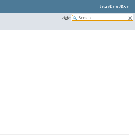
Java SE 9 & JDK 9
検索: