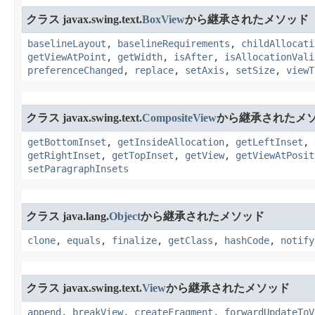
クラス javax.swing.text.
BoxView
から継承されたメソッド
baselineLayout
,
baselineRequirements
,
childAllocati
getViewAtPoint
,
getWidth
,
isAfter
,
isAllocationVali
preferenceChanged
,
replace
,
setAxis
,
setSize
,
viewT
クラス javax.swing.text.
CompositeView
から継承されたメ
getBottomInset
,
getInsideAllocation
,
getLeftInset
,
getRightInset
,
getTopInset
,
getView
,
getViewAtPosit
setParagraphInsets
クラス java.lang.
Object
から継承されたメソッド
clone
,
equals
,
finalize
,
getClass
,
hashCode
,
notify
クラス javax.swing.text.
View
から継承されたメソッド
append
,
breakView
,
createFragment
,
forwardUpdateToV