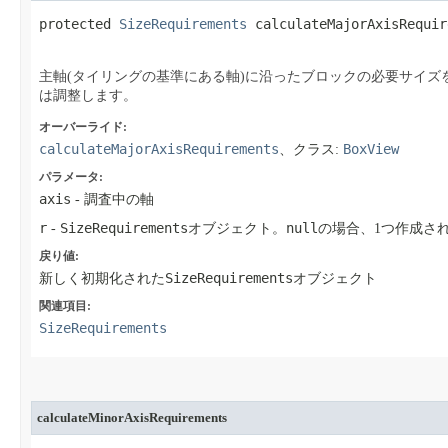
protected 
SizeRequirements
 calculateMajorAxisRequire
主軸(タイリングの基準にある軸)に沿ったブロックの必要サイズ
は調整します。
オーバーライド:
calculateMajorAxisRequirements
BoxView
、クラス:
パラメータ:
axis
- 調査中の軸
r
SizeRequirements
null
-
オブジェクト。
の場合、1つ作成さ
戻り値:
SizeRequirements
新しく初期化された
オブジェクト
関連項目:
SizeRequirements
calculateMinorAxisRequirements