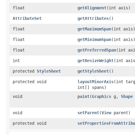
float
getAlignment
​(int axis)
AttributeSet
getAttributes
​()
float
getMaximumSpan
​(int axis
float
getMinimumSpan
​(int axis
float
getPreferredSpan
​(int ax
int
getResizeWeight
​(int axi
protected
StyleSheet
getStyleSheet
​()
protected void
layoutMinorAxis
​(int tar
int[] spans)
void
paint
​(
Graphics
g,
Shape
void
setParent
​(
View
parent)
protected void
setPropertiesFromAttrib