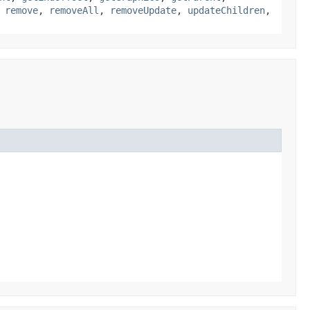
,
remove
,
removeAll
,
removeUpdate
,
updateChildren
,