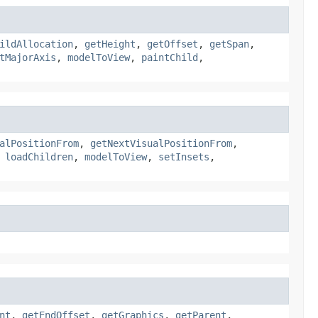
ildAllocation
,
getHeight
,
getOffset
,
getSpan
,
tMajorAxis
,
modelToView
,
paintChild
,
alPositionFrom
,
getNextVisualPositionFrom
,
,
loadChildren
,
modelToView
,
setInsets
,
nt
,
getEndOffset
,
getGraphics
,
getParent
,