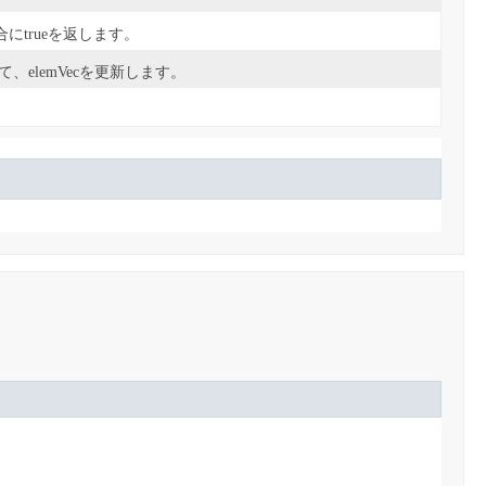
にtrueを返します。
て、elemVecを更新します。