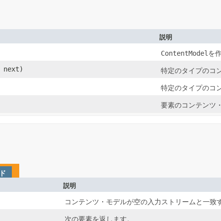
説明
ContentModel
を
next)
特定のタイプのコ
特定のタイプのコ
要素のコンテンツ
ド
説明
コンテンツ・モデルが空の入力ストリームと一致する
次の要素を返します。