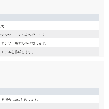
作成
ンテンツ・モデルを作成します。
ンテンツ・モデルを作成します。
・モデルを作成します。
場合にtrueを返します。