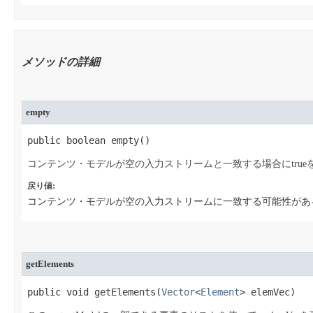
メソッドの詳細
empty
public boolean empty​()
コンテンツ・モデルが空の入力ストリームと一致する場合にtrue
戻り値:
コンテンツ・モデルが空の入力ストリームに一致する可能性があ
getElements
public void getElements​(
Vector
<
Element
> elemVec)