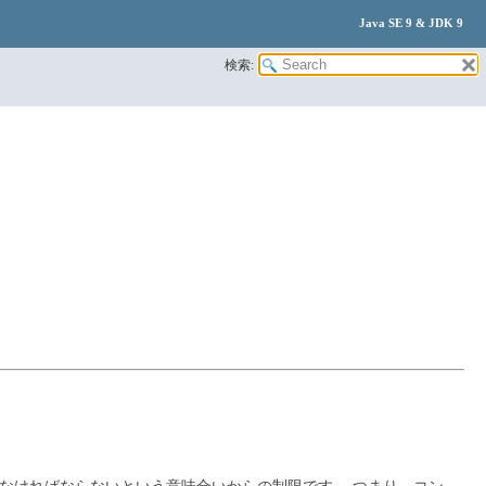
Java SE 9 & JDK 9
検索: