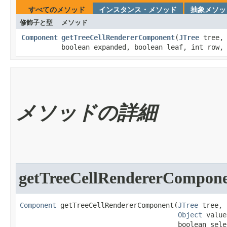
すべてのメソッド
インスタンス・メソッド
抽象メソッ
修飾子と型
メソッド
Component
getTreeCellRendererComponent
​(
JTree
tree
boolean expanded, boolean leaf, int row,
メソッドの詳細
getTreeCellRendererCompon
Component
 getTreeCellRendererComponent​(
JTree
 tree,

Object
 value,
                                       boolean selec