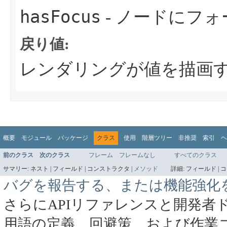
hasFocus
- ノードにフ
戻り値:
レンダリングが値を描画
概要
モジュール
パッケージ
クラス
使用
階層ツリー
非推奨
索引
ヘ
前のクラス
次のクラス
フレーム
フレームなし
すべてのクラス
サマリー:
ネスト |
フィールド |
コンストラクタ |
メソッド
詳細:
フィールド |
コ
バグを報告する、または機能強化
さらにAPIリファレンスと開発者
用語の定義、回避策、および作業