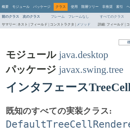
概要
モジュール
パッケージ
クラス
使用
階層ツリー
非推奨
索引
ヘ
前のクラス
次のクラス
フレーム
フレームなし
すべてのクラス
サマリー:
ネスト |
フィールド |
コンストラクタ |
メソッド
詳細:
フィールド |
コ
モジュール
java.desktop
パッケージ
javax.swing.tree
インタフェースTreeCellR
既知のすべての実装クラス:
DefaultTreeCellRender