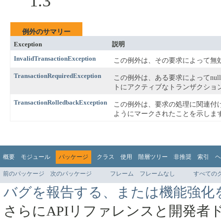
1.3
例外のサマリー
Exception
説明
InvalidTransactionException
この例外は、その要求によって無
TransactionRequiredException
この例外は、ある要求によってnu
トにアクティブなトランザクショ
TransactionRolledbackException
この例外は、要求の処理に関連付
ようにマークされたことを示しま
概要
モジュール
パッケージ
クラス
使用
階層ツリー
非推奨
索引
ヘ
前のパッケージ
次のパッケージ
フレーム
フレームなし
すべての
バグを報告する、または機能強化
さらにAPIリファレンスと開発者