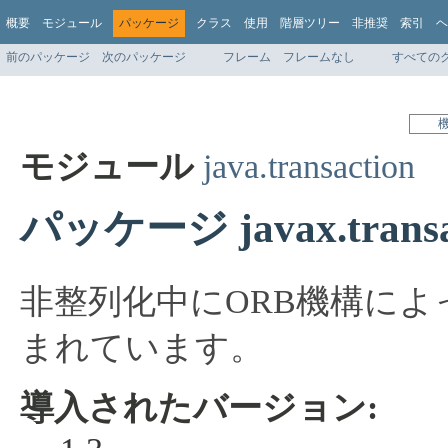
概要
モジュール
パッケージ
クラス
使用
階層ツリー
非推奨
索引
ヘ
前のパッケージ
次のパッケージ
フレーム
フレームなし
すべての
モジュール
java.transaction
パッケージ javax.transa
非整列化中にORB機構によ
まれています。
導入されたバージョン: