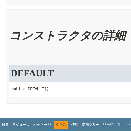
コンストラクタの詳細
DEFAULT
public DEFAULT​()
概要
モジュール
パッケージ
クラス
使用
階層ツリー
非推奨
索引
ヘ