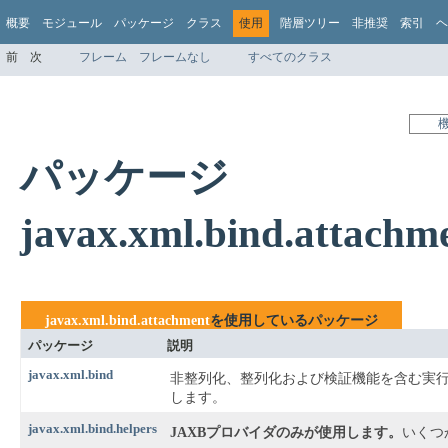
概要
モジュール
パッケージ
クラス
使用
階層ツリー
非推奨
索引
ヘ
前
次
フレーム
フレームなし
すべてのクラス
パッケージ
javax.xml.bind.attac
javax.xml.bind.attachment
を使用しているパッケージ
パッケージ
説明
javax.xml.bind
非整列化、整列化および検証機能を含む実
します。
javax.xml.bind.helpers
JAXBプロバイダのみが使用します。
いくつ