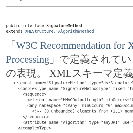
public interface 
SignatureMethod
extends 
XMLStructure
, 
AlgorithmMethod
「
W3C Recommendation for X
Processing
」で定義されてい
の表現。
XMLスキーマ定
   <element name="SignatureMethod" type="ds:SignatureM
     <complexType name="SignatureMethodType" mixed="tr
       <sequence>

         <element name="HMACOutputLength" minOccurs="0
         <any namespace="##any" minOccurs="0" maxOccur
           <!-- (0,unbounded) elements from (1,1) name
       </sequence>

       <attribute name="Algorithm" type="anyURI" use="
     </complexType>
