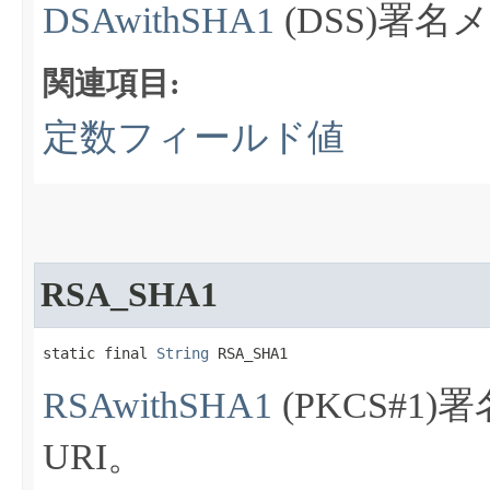
DSAwithSHA1
(DSS)署
関連項目:
定数フィールド値
RSA_SHA1
static final 
String
 RSA_SHA1
RSAwithSHA1
(PKCS#
URI。