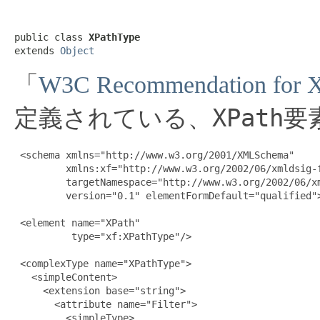
public class 
XPathType
extends 
Object
「
W3C Recommendation for XM
XPath
定義されている、
要
 <schema xmlns="http://www.w3.org/2001/XMLSchema"

         xmlns:xf="http://www.w3.org/2002/06/xmldsig-f
         targetNamespace="http://www.w3.org/2002/06/xm
         version="0.1" elementFormDefault="qualified">
 <element name="XPath"

          type="xf:XPathType"/>

 <complexType name="XPathType">

   <simpleContent>

     <extension base="string">

       <attribute name="Filter">

         <simpleType>
