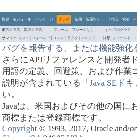
概要
モジュール
パッケージ
クラス
使用
階層ツリー
非推奨
索引
ヘ
前のクラス
次のクラス
フレーム
フレームなし
すべてのクラス
サマリー:
ネスト
|
フィールド |
コンストラクタ
|
メソッド
詳細:
フィールド |
コ
バグを報告する、または機能強化
さらにAPIリファレンスと開発者
用語の定義、回避策、および作業
説明が含まれている
「Java SE
い。
Javaは、米国およびその他の国にお
商標または登録商標です。
Copyright
© 1993, 2017, Oracle and/or 