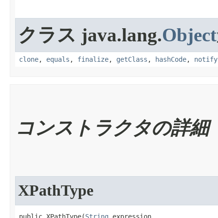
クラス java.lang.
Object
clone
,
equals
,
finalize
,
getClass
,
hashCode
,
notify
コンストラクタの詳細
XPathType
public XPathType​(
String
 expression,
