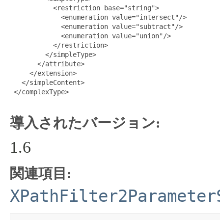
           <restriction base="string">

             <enumeration value="intersect"/>

             <enumeration value="subtract"/>

             <enumeration value="union"/>

           </restriction>

         </simpleType>

       </attribute>

     </extension>

   </simpleContent>

 </complexType>

導入されたバージョン:
1.6
関連項目:
XPathFilter2Parameter