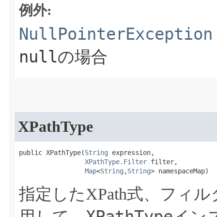
例外:
NullPointerException
null
の場合
XPathType
public XPathType​(
String
 expression,

XPathType.Filter
 filter,

Map
<
String
,
String
> namespaceMap)
指定したXPath式、フィ
XPathType
用して、
イン