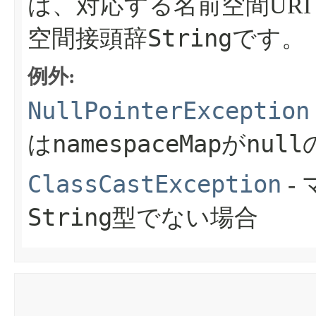
は、対応する名前空間UR
String
空間接頭辞
です。
例外:
NullPointerException
namespaceMap
null
は
が
ClassCastException
-
String
型でない場合