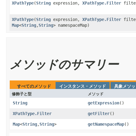
XPathType
​(
String
expression,
XPathType.Filter
filte
XPathType
​(
String
expression,
XPathType.Filter
filte
Map
<
String
,
String
> namespaceMap)
メソッドのサマリー
すべてのメソッド
インスタンス・メソッド
具象メソッ
修飾子と型
メソッド
String
getExpression
​()
XPathType.Filter
getFilter
​()
Map
<
String
,
String
>
getNamespaceMap
​()