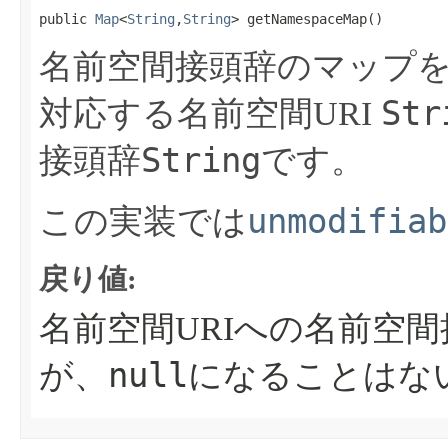
public 
Map
<
String
,
String
> getNamespaceMap​()
名前空間接頭辞のマップ
Str
対応する名前空間URI
String
接頭辞
です。
unmodifiab
この実装では
戻り値:
名前空間URIへの名前空
null
が、
になることはな