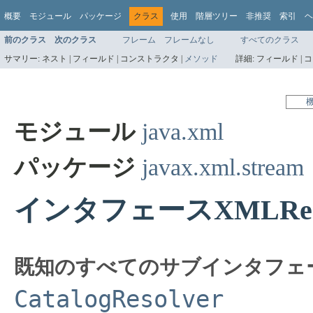
概要
モジュール
パッケージ
クラス
使用
階層ツリー
非推奨
索引
ヘ
前のクラス
次のクラス
フレーム
フレームなし
すべてのクラス
サマリー:
ネスト |
フィールド |
コンストラクタ |
メソッド
詳細:
フィールド |
コ
モジュール
java.xml
パッケージ
javax.xml.stream
インタフェースXMLReso
既知のすべてのサブインタフェ
CatalogResolver