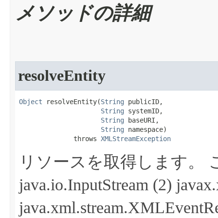
メソッドの詳細
resolveEntity
Object
 resolveEntity​(
String
 publicID,

String
 systemID,

String
 baseURI,

String
 namespace)

              throws 
XMLStreamException
リソースを取得します。
java.io.InputStream (2) jav
java.xml.stream.XML