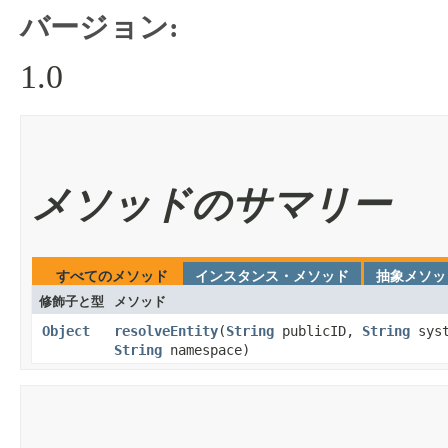
バージョン:
1.0
メソッドのサマリー
すべてのメソッド
インスタンス・メソッド
抽象メソッ
修飾子と型
メソッド
Object
resolveEntity
​(
String
publicID,
String
sys
String
namespace)