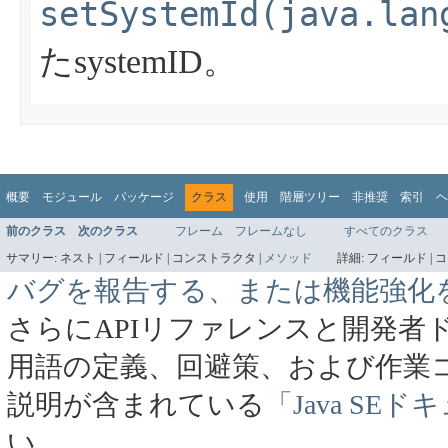
setSystemId(java.lan
たsystemID。
概要
モジュール
パッケージ
クラス
使用
階層ツリー
非推奨
索引
ヘ
前のクラス
次のクラス
フレーム
フレームなし
すべてのクラス
サマリー:
ネスト |
フィールド |
コンストラクタ |
メソッド
詳細:
フィールド |
コ
バグを報告する、または機能強化
さらにAPIリファレンスと開発者
用語の定義、回避策、および作業
説明が含まれている
「Java SE
い。