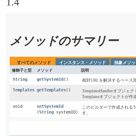
1.4
メソッドのサマリー
すべてのメソッド
インスタンス・メソッド
抽象メソッ
修飾子と型
メソッド
説明
String
getSystemId
​()
相対URLを解決するベース識
Templates
getTemplates
​()
TemplatesHandlerオ
Templatesオブジェク
void
setSystemId
このビルダーで作成されるTe
(
String
systemID)
す。