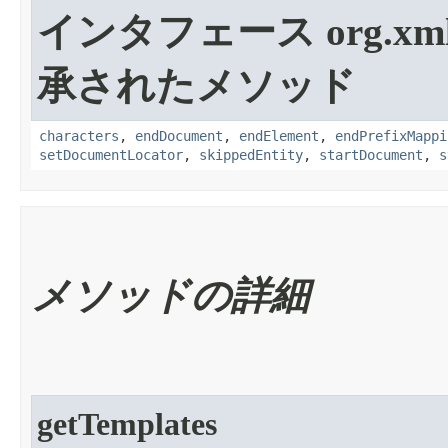
インタフェース org.xml.
承されたメソッド
characters
,
endDocument
,
endElement
,
endPrefixMappi
setDocumentLocator
,
skippedEntity
,
startDocument
,
s
メソッドの詳細
getTemplates