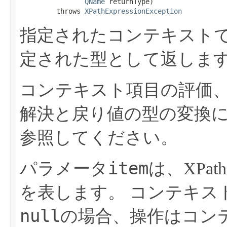
QName
 returnType)

         throws 
XPathExpressionException
指定されたコンテキスト
定された型として返しま
コンテキスト項目の評価
解決と戻り値の型の変換
参照してください。
item
パラメータ
は、XPa
を表します。
コンテキス
null
の場合、操作はコン