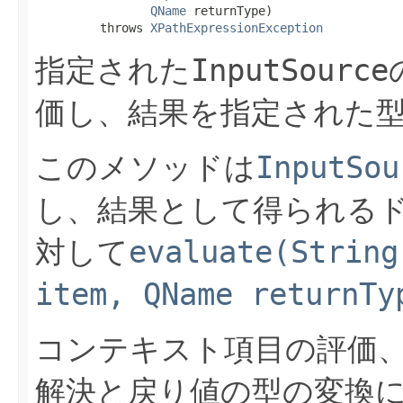
QName
 returnType)

         throws 
XPathExpressionException
InputSource
指定された
価し、結果を指定された
InputSou
このメソッドは
し、結果として得られる
evaluate(String
対して
item, QName returnTy
コンテキスト項目の評価、
解決と戻り値の型の変換