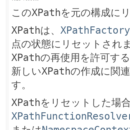
XPath
この
を元の構成に
XPath
XPathFactory
は、
点の状態にリセットされ
XPath
の再使用を許可す
XPath
新しい
の作成に関
す。
XPath
をリセットした場
XPathFunctionResolve
NamespaceContex
または