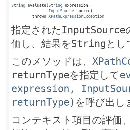
String
 evaluate​(
String
 expression,

InputSource
 source)

         throws 
XPathExpressionException
InputSource
指定された
String
価し、結果を
とし
XPathC
このメソッドは、
returnType
e
を指定して
expression, InputSou
returnType)
を呼び出し
コンテキスト項目の評価、