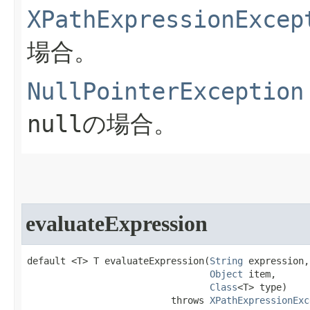
XPathExpressionExcep
場合。
NullPointerException
null
の場合。
evaluateExpression
default <T> T evaluateExpression​(
String
 expression,

Object
 item,

Class
<T> type)

                          throws 
XPathExpressionExc