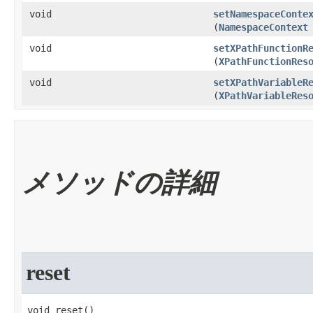
void
setNamespaceConte
(
NamespaceContext
void
setXPathFunctionR
(
XPathFunctionRes
void
setXPathVariableR
(
XPathVariableRes
メソッドの詳細
reset
void reset​()