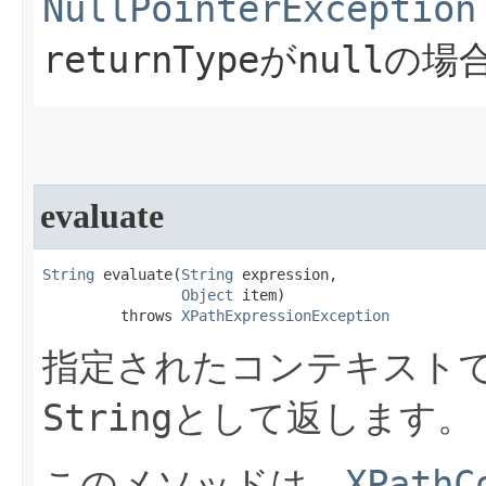
NullPointerException
returnType
null
が
の場
evaluate
String
 evaluate​(
String
 expression,

Object
 item)

         throws 
XPathExpressionException
指定されたコンテキストでX
String
として返します。
XPathC
このメソッドは、