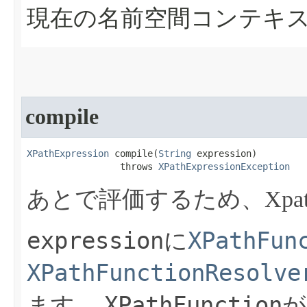
現在の名前空間コンテキ
compile
XPathExpression
 compile​(
String
 expression)

                 throws 
XPathExpressionException
あとで評価するため、Xpa
expression
XPathFun
に
XPathFunctionResolve
XPathFunction
ます。
が