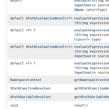
Object
evaluate
​(
String
ex
InputSource
source
QName
returnType)
default
XPathEvaluationResult
<?>
evaluateExpressio
(
String
expressio
default <T> T
evaluateExpressio
(
String
expressio
Class
<T> type)
default
XPathEvaluationResult
<?>
evaluateExpressio
(
String
expressio
InputSource
source
default <T> T
evaluateExpressio
(
String
expressio
InputSource
sourc
NamespaceContext
getNamespaceConte
XPathFunctionResolver
getXPathFunctionR
XPathVariableResolver
getXPathVariableR
void
reset
​()