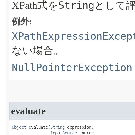
String
XPath式を
として
例外:
XPathExpressionExcep
ない場合。
NullPointerException
evaluate
Object
 evaluate​(
String
 expression,

InputSource
 source,
