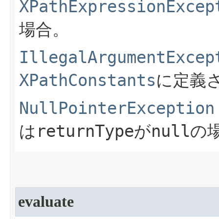
XPathExpressionExcep
場合。
IllegalArgumentExcep
XPathConstants
に定義
NullPointerException
はreturnType
null
が
の
evaluate