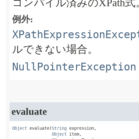
コンパイル済みのXPath式
例外:
XPathExpressionExcep
ルできない場合。
NullPointerException
evaluate
Object
 evaluate​(
String
 expression,

Object
 item,
