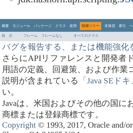
概要
モジュール
パッケージ
クラス
使用
階層ツリー
非推奨
索引
ヘ
前
次
フレーム
フレームなし
すべてのクラス
バグを報告する、または機能強化
さらにAPIリファレンスと開発者
用語の定義、回避策、および作業
説明が含まれている
「Java SE
い。
Javaは、米国およびその他の国にお
商標または登録商標です。
Copyright
© 1993, 2017, Oracle and/or 