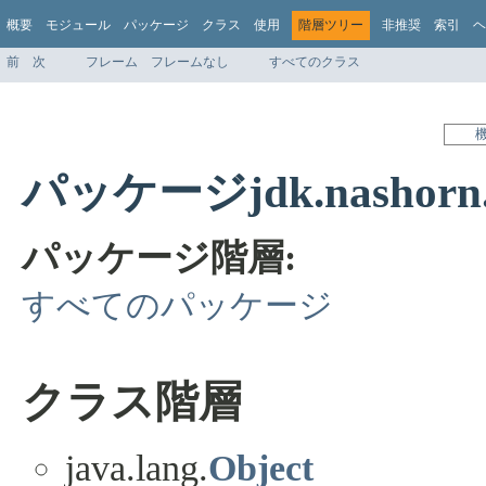
概要
モジュール
パッケージ
クラス
使用
階層ツリー
非推奨
索引
ヘ
前
次
フレーム
フレームなし
すべてのクラス
パッケージjdk.nashorn.a
パッケージ階層:
すべてのパッケージ
クラス階層
java.lang.
Object