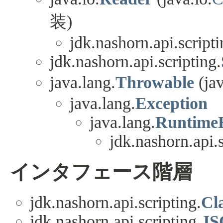
装)
jdk.nashorn.api.scripti
jdk.nashorn.api.scripting.
java.lang.
Throwable
(jav
java.lang.
Exception
java.lang.
RuntimeE
jdk.nashorn.api.s
インタフェース階層
jdk.nashorn.api.scripting.
Cla
jdk.nashorn.api.scripting.
JS