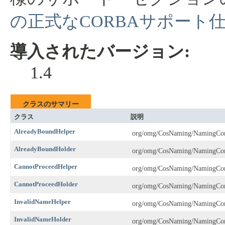
の正式なCORBAサポート
導入されたバージョン:
1.4
クラスのサマリー
クラス
説明
AlreadyBoundHelper
org/omg/CosNaming/NamingCon
AlreadyBoundHolder
org/omg/CosNaming/NamingCon
CannotProceedHelper
org/omg/CosNaming/NamingCon
CannotProceedHolder
org/omg/CosNaming/NamingCon
InvalidNameHelper
org/omg/CosNaming/NamingCon
InvalidNameHolder
org/omg/CosNaming/NamingCon