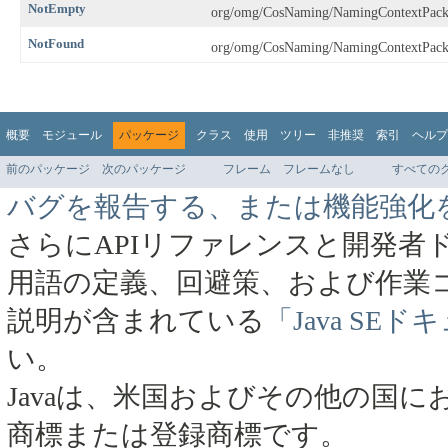
NotEmpty
org/omg/CosNaming/NamingContextPac
NotFound
org/omg/CosNaming/NamingContextPac
概要
モジュール
パッケージ
クラス
使用
ツリー
非推奨
索引
ヘルプ
前のパッケージ
次のパッケージ
フレーム
フレームなし
すべての
バグを報告する、または機能強化
さらにAPIリファレンスと開発者
用語の定義、回避策、および作業
説明が含まれている
「Java SE
い。
Javaは、米国およびその他の国にお
商標または登録商標です。