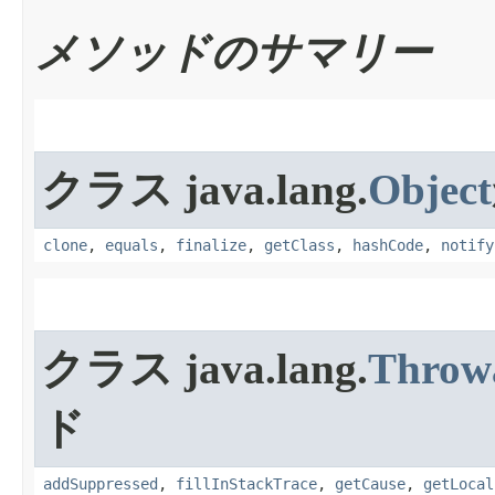
メソッドのサマリー
クラス java.lang.
Object
clone
,
equals
,
finalize
,
getClass
,
hashCode
,
notify
クラス java.lang.
Throw
ド
addSuppressed
,
fillInStackTrace
,
getCause
,
getLocal