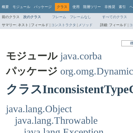
概要
モジュール
パッケージ
クラス
使用
階層ツリー
非推奨
索引
ヘ
前のクラス
次のクラス
フレーム
フレームなし
すべてのクラス
サマリー:
ネスト |
フィールド |
コンストラクタ
|
メソッド
詳細:
フィールド |
コ
モジュール
java.corba
パッケージ
org.omg.Dynami
クラスInconsistentType
java.lang.Object
java.lang.Throwable
java.lang.Exception