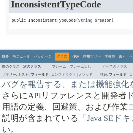
InconsistentTypeCode
public InconsistentTypeCode​(
String
 $reason)
概要
モジュール
パッケージ
クラス
使用
階層ツリー
非推奨
索引
ヘ
前のクラス
次のクラス
フレーム
フレームなし
すべてのクラス
サマリー:
ネスト |
フィールド |
コンストラクタ
|
メソッド
詳細:
フィールド |
コ
バグを報告する、または機能強化
さらにAPIリファレンスと開発者
用語の定義、回避策、および作業
説明が含まれている
「Java SE
い。