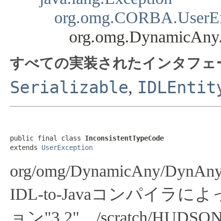
org.omg.CORBA.UserEx
org.omg.DynamicAny.
すべての実装されたインタフェ
Serializable
IDLEntit
,
public final class 
InconsistentTypeCode
extends 
UserException
org/omg/DynamicAny/DynAnyF
IDL-to-Javaコンパイラによ
ョン"3.2"、/scratch/HUDSON/wo