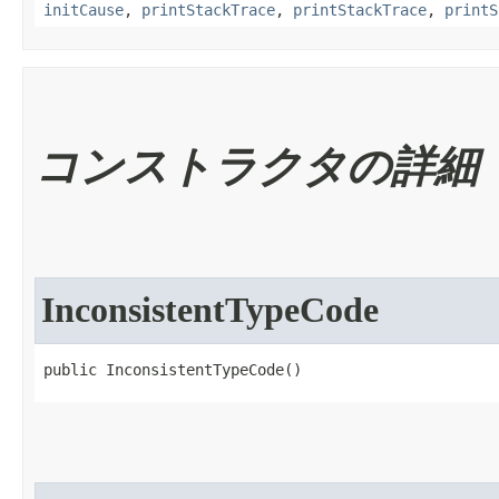
initCause
,
printStackTrace
,
printStackTrace
,
printS
コンストラクタの詳細
InconsistentTypeCode
public InconsistentTypeCode​()