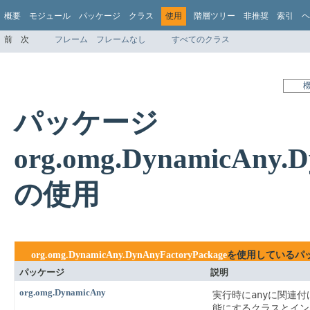
概要
モジュール
パッケージ
クラス
使用
階層ツリー
非推奨
索引
ヘ
前
次
フレーム
フレームなし
すべてのクラス
パッケージ
org.omg.DynamicAny.D
の使用
org.omg.DynamicAny.DynAnyFactoryPackage
を使用しているパ
パッケージ
説明
org.omg.DynamicAny
any
実行時に
に関連付
能にするクラスとイン