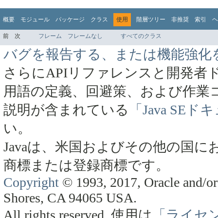
概要
モジュール
パッケージ
クラス
使用
階層ツリー
非推奨
索引
ヘ
前
次
フレーム
フレームなし
すべてのクラス
バグを報告する、または機能強化
さらにAPIリファレンスと開発者
用語の定義、回避策、および作業
説明が含まれている
「Java SE
い。
Javaは、米国およびその他の国にお
商標または登録商標です。
Copyright
© 1993, 2017, Oracle and/or 
Shores, CA 94065 USA.
All rights reserved.
使用は
「ライセ