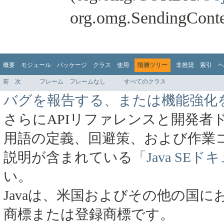
org.omg.SendingConte
概要
モジュール
パッケージ
クラス
使用
階層ツリー
非推奨
索引
ヘ
前
次
フレーム
フレームなし
すべてのクラス
バグを報告する、または機能強化
さらにAPIリファレンスと開発者
用語の定義、回避策、および作業
説明が含まれている
「Java SE
い。
Javaは、米国およびその他の国にお
商標または登録商標です。