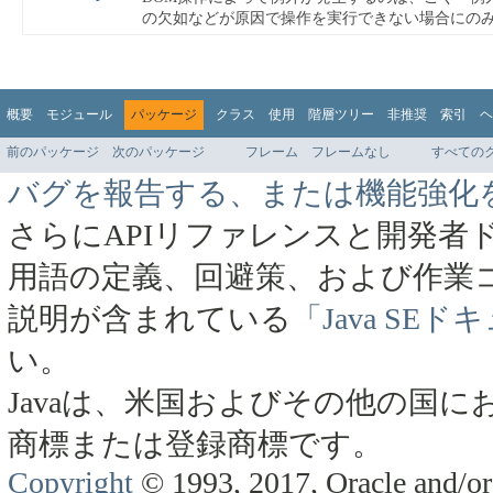
の欠如などが原因で操作を実行できない場合にの
概要
モジュール
パッケージ
クラス
使用
階層ツリー
非推奨
索引
ヘ
前のパッケージ
次のパッケージ
フレーム
フレームなし
すべての
バグを報告する、または機能強化
さらにAPIリファレンスと開発者
用語の定義、回避策、および作業
説明が含まれている
「Java SE
い。
Javaは、米国およびその他の国にお
商標または登録商標です。
Copyright
© 1993, 2017, Oracle and/or 