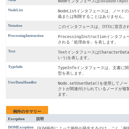
Node
インタフェースはDocument Obj
NodeList
NodeList
インタフェースは、ノードの
義または制限することはありません。
Notation
このインタフェースは、DTDに宣言さ
ProcessingInstruction
ProcessingInstruction
インタフェ
される「処理命令」を表します。
Text
Text
CharacterDat
インタフェースは
いう)を表します。
TypeInfo
TypeInfo
インタフェースは、文書に関
型を表します。
UserDataHandler
Node.setUserData()
を使用してノー
クトが関連付けられているノードが複
ます。
例外のサマリー
Exception
説明
DOMException
DOM操作によって例外が発生するのは、ごく「例