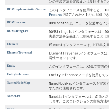
ンの実装方法を定義または制限するこ
DOMImplementationSource
このインタフェースを使用すると、DO
Features
で指定されたとおりに提供で
DOMLocator
DOMLocator
は、エラーを記述するイン
DOMStringList
DOMStringList
DO
インタフェースは、
実装方法を定義または制限することは
Element
Element
インタフェースは、HTML文
ElementTraversal
ElementTraversal
インタフェースは
属性のセットです。
Entity
このインタフェースは、XML文書内
EntityReference
EntityReference
ノードを使用してツ
NamedNodeMap
NamedNodeMap
インタフェースを実装
すために使用されます。
NameList
NameList
インタフェースは、名前と名前
します。このコレクションの実装方法
Node