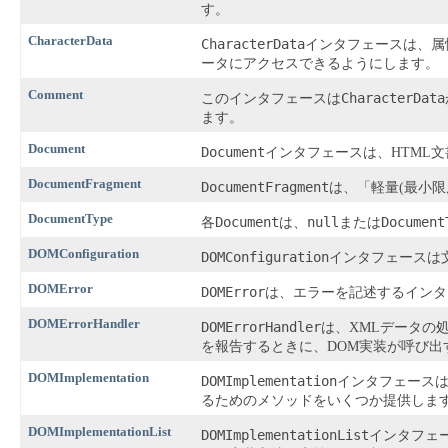
す。
CharacterData
CharacterData
インタフェースは、属
ータにアクセスできるようにします。
Comment
CharacterData
このインタフェースは
ます。
Document
Document
インタフェースは、HTML
DocumentFragment
DocumentFragment
は、「軽量(最小限
DocumentType
Document
null
Document
各
は、
または
DOMConfiguration
DOMConfiguration
インタフェースは
DOMError
DOMError
は、エラーを記述するインタ
DOMErrorHandler
DOMErrorHandler
は、XMLデータの
を報告するときに、DOM実装が呼び
DOMImplementation
DOMImplementation
インタフェース
るためのメソッドをいくつか提供しま
DOMImplementationList
DOMImplementationList
インタフェ