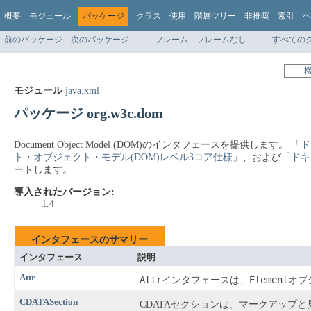
概要
モジュール
パッケージ
クラス
使用
階層ツリー
非推奨
索引
ヘ
前のパッケージ
次のパッケージ
フレーム
フレームなし
すべての
モジュール
java.xml
パッケージ org.w3c.dom
Document Object Model (DOM)のインタフェースを提供します。
「ド
ト・オブジェクト・モデル(DOM)レベル3コア仕様」
、および
「ドキ
ートします。
導入されたバージョン:
1.4
インタフェースのサマリー
インタフェース
説明
Attr
Attr
Element
インタフェースは、
オブ
CDATASection
CDATAセクションは、マークアップ