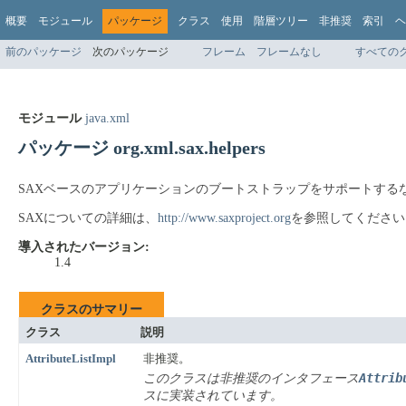
概要
モジュール
パッケージ
クラス
使用
階層ツリー
非推奨
索引
ヘ
前のパッケージ
次のパッケージ
フレーム
フレームなし
すべての
モジュール
java.xml
パッケージ org.xml.sax.helpers
SAXベースのアプリケーションのブートストラップをサポートする
SAXについての詳細は、
http://www.saxproject.org
を参照してください
導入されたバージョン:
1.4
クラスのサマリー
クラス
説明
AttributeListImpl
非推奨。
Attrib
このクラスは非推奨のインタフェース
スに実装されています。