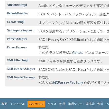
AttributesImpl
Attributesインタフェースのデフォルト実装で
DefaultHandler
SAX 2イベント・ハンドラのデフォルト基底
LocatorImpl
オプションとしてLocatorの簡易実装を提供し
NamespaceSupport
SAXを使用するアプリケーションによって、
ParserAdapter
SAX1 ParserをSAX2 XMLReaderとして適
ParserFactory
非推奨。
Parser
このクラスは非推奨の
インタフェース
XMLFilterImpl
XMLフィルタを派生する基底クラスです。
XMLReaderAdapter
SAX2 XMLReaderをSAX1 Parserとして適
XMLReaderFactory
非推奨。
SAXParserFactory
代わりに
を使用すること
概要
モジュール
パッケージ
クラス
使用
階層ツリー
非推奨
索引
ヘ