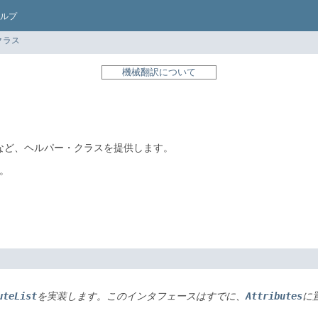
ルプ
クラス
機械翻訳について
など、ヘルパー・クラスを提供します。
。
uteList
Attributes
を実装します。このインタフェースはすでに、
に