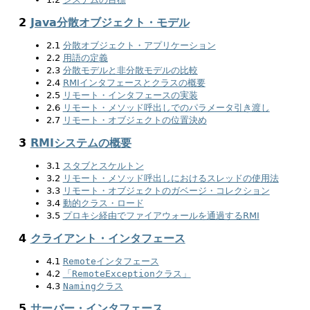
2
Java分散オブジェクト・モデル
2.1
分散オブジェクト・アプリケーション
2.2
用語の定義
2.3
分散モデルと非分散モデルの比較
2.4
RMIインタフェースとクラスの概要
2.5
リモート・インタフェースの実装
2.6
リモート・メソッド呼出しでのパラメータ引き渡し
2.7
リモート・オブジェクトの位置決め
3
RMIシステムの概要
3.1
スタブとスケルトン
3.2
リモート・メソッド呼出しにおけるスレッドの使用法
3.3
リモート・オブジェクトのガベージ・コレクション
3.4
動的クラス・ロード
3.5
プロキシ経由でファイアウォールを通過するRMI
4
クライアント・インタフェース
4.1
Remote
インタフェース
4.2
「
RemoteException
クラス」
4.3
Naming
クラス
5
サーバー・インタフェース