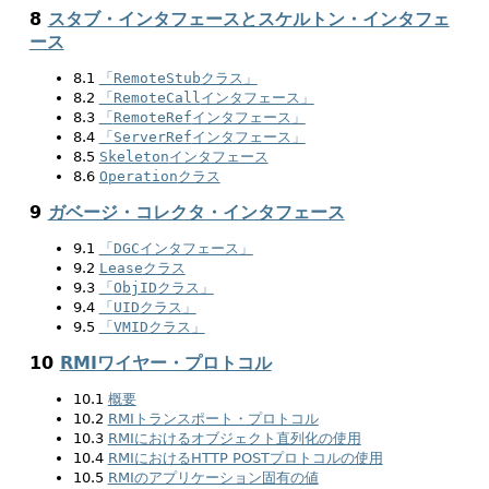
8
スタブ・インタフェースとスケルトン・インタフェ
ース
8.1
「
RemoteStub
クラス」
8.2
「
RemoteCall
インタフェース」
8.3
「
RemoteRef
インタフェース」
8.4
「
ServerRef
インタフェース」
8.5
Skeleton
インタフェース
8.6
Operation
クラス
9
ガベージ・コレクタ・インタフェース
9.1
「
DGC
インタフェース」
9.2
Lease
クラス
9.3
「
ObjID
クラス」
9.4
「
UID
クラス」
9.5
「
VMID
クラス」
10
RMIワイヤー・プロトコル
10.1
概要
10.2
RMIトランスポート・プロトコル
10.3
RMIにおけるオブジェクト直列化の使用
10.4
RMIにおけるHTTP POSTプロトコルの使用
10.5
RMIのアプリケーション固有の値