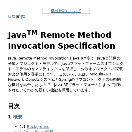
機械翻訳について
目次
|前|
次
TM
Java
Remote Method
Invocation Specification
Java Remote Method Invocation (Java RMI)は、Java言語用の
分散オブジェクト・モデルで、Javaプラットフォームのオブジェク
ト・モデルのセマンティックスを保持し、分散オブジェクトの実装
および使用を容易にします。
このシステムは、Modula-3の
Network ObjectsシステムとSpringのサブコントラクトの特徴的
な機能を結合したもので、Java SEプラットフォームによって実現
されたいくつかの新しい機能も採用しています。
目次
1
概要
1.1
Background
1.2
システムの目標