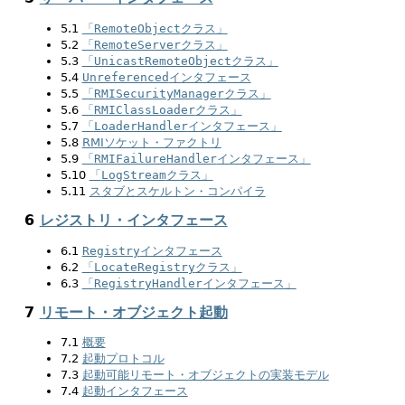
5.1
「
RemoteObject
クラス」
5.2
「
RemoteServer
クラス」
5.3
「
UnicastRemoteObject
クラス」
5.4
Unreferenced
インタフェース
5.5
「
RMISecurityManager
クラス」
5.6
「
RMIClassLoader
クラス」
5.7
「
LoaderHandler
インタフェース」
5.8
RMIソケット・ファクトリ
5.9
「
RMIFailureHandler
インタフェース」
5.10
「
LogStream
クラス」
5.11
スタブとスケルトン・コンパイラ
6
レジストリ・インタフェース
6.1
Registry
インタフェース
6.2
「
LocateRegistry
クラス」
6.3
「
RegistryHandler
インタフェース」
7
リモート・オブジェクト起動
7.1
概要
7.2
起動プロトコル
7.3
起動可能リモート・オブジェクトの実装モデル
7.4
起動インタフェース