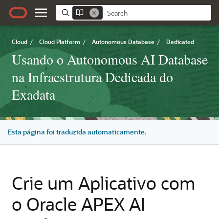
Cloud
/
Cloud Platform
/
Autonomous Database
/
Dedicated
Usando o Autonomous AI Database
na Infraestrutura Dedicada do
Exadata
Esta página foi traduzida automaticamente.
Crie um Aplicativo com
o Oracle APEX AI