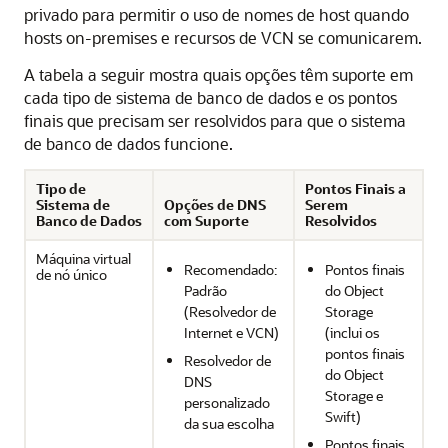
privado para permitir o uso de nomes de host quando
hosts on-premises e recursos de VCN se comunicarem.
A tabela a seguir mostra quais opções têm suporte em
cada tipo de sistema de banco de dados e os pontos
finais que precisam ser resolvidos para que o sistema
de banco de dados funcione.
Tipo de
Pontos Finais a
Sistema de
Opções de DNS
Serem
Banco de Dados
com Suporte
Resolvidos
Máquina virtual
Recomendado:
Pontos finais
de nó único
Padrão
do Object
(Resolvedor de
Storage
Internet e VCN)
(inclui os
pontos finais
Resolvedor de
do Object
DNS
Storage e
personalizado
Swift)
da sua escolha
Pontos finais