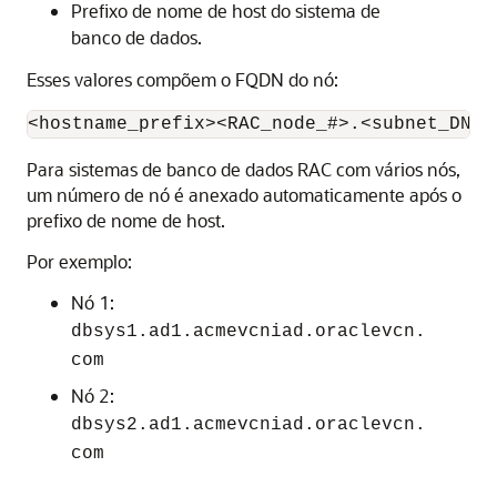
Prefixo de nome de host do sistema de
banco de dados.
Esses valores compõem o FQDN do nó:
<hostname_prefix><RAC_node_#>.<subnet_DNS_
Para sistemas de banco de dados RAC com vários nós,
um número de nó é anexado automaticamente após o
prefixo de nome de host.
Por exemplo:
Nó 1:
dbsys1.ad1.acmevcniad.oraclevcn.
com
Nó 2:
dbsys2.ad1.acmevcniad.oraclevcn.
com