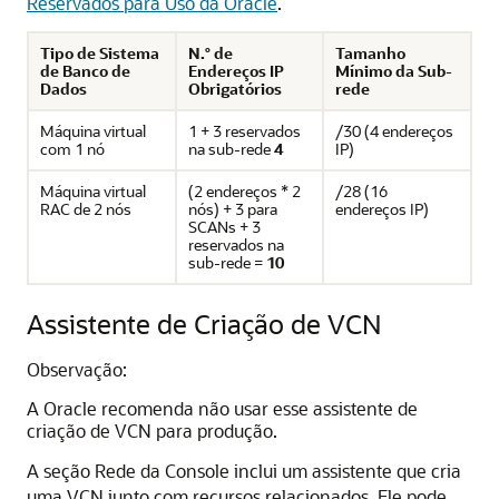
Reservados para Uso da Oracle
.
Tipo de Sistema
N.° de
Tamanho
de Banco de
Endereços IP
Mínimo da Sub-
Dados
Obrigatórios
rede
Máquina virtual
1 + 3 reservados
/30 (4 endereços
com 1 nó
na sub-rede
4
IP)
Máquina virtual
(2 endereços * 2
/28 (16
RAC de 2 nós
nós) + 3 para
endereços IP)
SCANs + 3
reservados na
sub-rede =
10
Assistente de Criação de VCN
Observação:
A Oracle recomenda não usar esse assistente de
criação de VCN para produção.
A seção Rede da Console inclui um assistente que cria
uma VCN junto com recursos relacionados. Ele pode