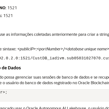
INO
: 1521
as: 1521
use as informações coletadas anteriormente para criar a stri
e sintaxe:
<publicIP>
:
<portNumber>
/
<database unique name
92.0.2.0:1521/CustDB_iad1vm.sub05031027070.cu
co de Dados
do possa gerenciar suas sessões de banco de dados e se recup
ue o usuário do banco de dados registrado no
Oracle Blockchai
r>;

avançado usar o
Oracle Autonomous AI Lakehouse
, o usuário d