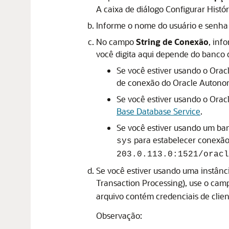
A caixa de diálogo
Configurar Histór
Informe o nome do usuário e senha 
No campo
String de Conexão
, inf
você digita aqui depende do banco 
Se você estiver usando o
Orac
de conexão do
Oracle Autono
Se você estiver usando o
Orac
Base Database Service
.
Se você estiver usando um ba
para estabelecer conexã
sys
203.0.113.0:1521/oracl
Se você estiver usando uma instân
Transaction Processing
), use o ca
arquivo contém credenciais de clie
Observação: