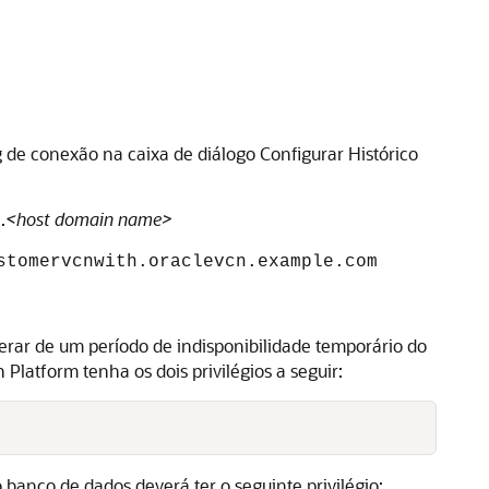
ng de conexão na caixa de diálogo
Configurar Histórico
>
.
<host domain name>
stomervcnwith.oraclevcn.example.com
erar de um período de indisponibilidade temporário do
n Platform
tenha os dois privilégios a seguir:
o banco de dados deverá ter o seguinte privilégio: