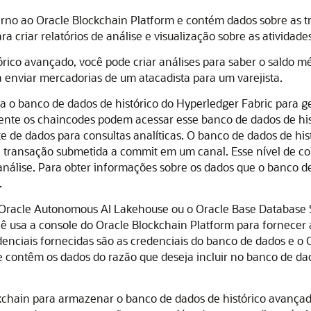
erno ao
Oracle Blockchain Platform
e contém dados sobre as t
 criar relatórios de análise e visualização sobre as atividade
rico avançado, você pode criar análises para saber o saldo m
 enviar mercadorias de um atacadista para um varejista.
a o banco de dados de histórico do Hyperledger Fabric para g
ente os chaincodes podem acessar esse banco de dados de his
e de dados para consultas analíticas. O banco de dados de hi
transação submetida a commit em um canal. Esse nível de col
álise. Para obter informações sobre os dados que o banco de
.
Oracle Autonomous AI Lakehouse
ou o
Oracle Base Database 
cê usa a console do
Oracle Blockchain Platform
para fornecer a
enciais fornecidas são as credenciais do banco de dados e o
ue contêm os dados do razão que deseja incluir no banco de da
kchain para armazenar o banco de dados de histórico avançad