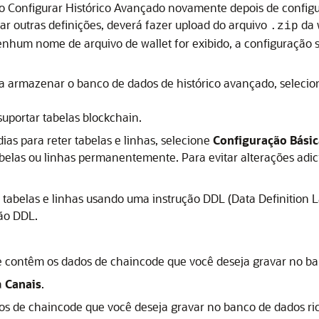
go
Configurar Histórico Avançado
novamente depois de configur
zar outras definições, deverá fazer upload do arquivo
da 
.zip
hum nome de arquivo de wallet for exibido, a configuração s
ra armazenar o banco de dados de histórico avançado, seleci
uportar tabelas blockchain.
ias para reter tabelas e linhas, selecione
Configuração Básic
belas ou linhas permanentemente. Para evitar alterações adic
e tabelas e linhas usando uma instrução DDL (Data Definition
ão DDL.
e contêm os dados de chaincode que você deseja gravar no ban
a
Canais
.
os de chaincode que você deseja gravar no banco de dados ric