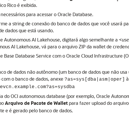
ico Rico
é exibida.
necessários para acessar o Oracle Database.
orme a string de conexão do banco de dados que você usará p
de dados que está usando.
le Autonomous AI Lakehouse
, digitará algo semelhante a
<us
mous AI Lakehouse
, vá para o arquivo ZIP da wallet de creden
le Base Database Service
com o
Oracle Cloud Infrastructure
(O
nco de dados não autônomo (um banco de dados que não usa um
o com o banco de dados, anexe
à
?as=sys[dba|asm|oper]
evcn.example.com?as=sysdba
cia do OCI autonomous database (por exemplo,
Oracle Autono
mpo
Arquivo de Pacote de Wallet
para fazer upload do arquiv
nte e é gerado pelo banco de dados.