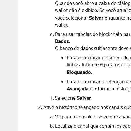
Quando você abre a caixa de diálo
wallet não é exibido. Se você atuali
você selecionar
Salvar
enquanto nen
wallet.
Para usar tabelas de blockchain pa
Dados
.
O banco de dados subjacente deve s
Para especificar o número de d
linhas. Informe
para reter ta
0
Bloqueado
.
Para especificar a retenção d
Avançada
e informe a instruç
Selecione
Salvar
.
Ative o histórico avançado nos canais qu
Vá para a console e selecione a gui
Localize o canal que contém os dad