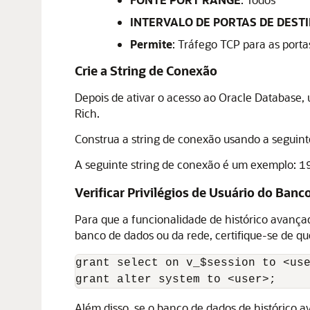
INTERVALO DE PORTAS DE DEST
Permite
: Tráfego TCP para as port
Crie a String de Conexão
Depois de ativar o acesso ao Oracle Database, 
Rich
.
Construa a string de conexão usando a seguint
A seguinte string de conexão é um exemplo:
1
Verificar Privilégios de Usuário do Ban
Para que a funcionalidade de histórico avança
banco de dados ou da rede, certifique-se de q
grant select on v_$session to <use
grant alter system to <user>;
Além disso, se o banco de dados de histórico 