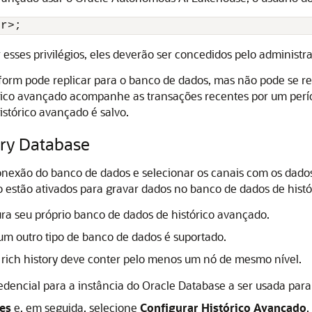
er>;
 esses privilégios, eles deverão ser concedidos pelo administ
tform
pode replicar para o banco de dados, mas não pode se r
órico avançado acompanhe as transações recentes por um perí
stórico avançado é salvo.
ory Database
onexão do banco de dados e selecionar os canais com os dado
ão estão ativados para gravar dados no banco de dados de hist
a seu próprio banco de dados de histórico avançado.
m outro tipo de banco de dados é suportado.
rich history deve conter pelo menos um nó de mesmo nível.
edencial para a instância do Oracle Database a ser usada par
es
e, em seguida, selecione
Configurar Histórico Avançado
.