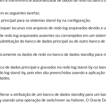
olam a transferência automatizada de dados de redo do banco 
m as seguintes tarefas:
principal para os sistemas stand-by na configuração.
isquer lacunas nos arquivos de redo log arquivados devido a 
de redo log arquivados ausentes ou corrompidos em um siste
substituição do banco de dados principal ou de outro banco de
ticamente os dados de redo no banco de dados standby para 
co de dados principal e gravados no redo log stand-by no ban
do log stand-by, pois eles são preenchidos usando a aplicaçã
dados.
alterar a atribuição de um banco de dados standby para um b
y usando uma operação de switchover ou failover. O
Oracle D