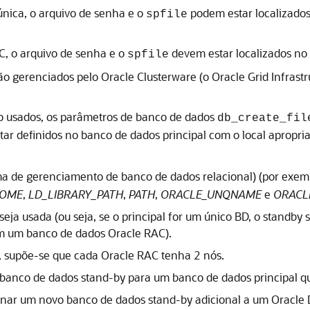
única, o arquivo de senha e o
podem estar localizados
spfile
C
, o arquivo de senha e o
devem estar localizados no
spfile
são gerenciados pelo
Oracle Clusterware
(o
Oracle Grid Infrast
o usados, os parâmetros de banco de dados
db_create_fil
ar definidos no banco de dados principal com o local apropri
ma de gerenciamento de banco de dados relacional) (por exem
HOME
,
LD_LIBRARY_PATH
,
PATH
,
ORACLE_UNQNAME
e
ORACL
ja usada (ou seja, se o principal for um único BD, o standby 
ém um banco de dados
Oracle RAC
).
, supõe-se que cada
Oracle RAC
tenha 2 nós.
um banco de dados stand-by para um banco de dados principal 
ionar um novo banco de dados stand-by adicional a um
Oracle 