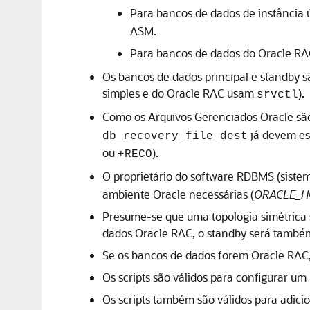
Para bancos de dados de instância 
ASM
.
Para bancos de dados do
Oracle RA
Os bancos de dados principal e standby 
simples e do
Oracle RAC
usam
).
srvctl
Como os Arquivos Gerenciados Oracle sã
já devem est
db_recovery_file_dest
ou
).
+RECO
O proprietário do software RDBMS (siste
ambiente Oracle necessárias (
ORACLE_
Presume-se que uma topologia simétrica se
dados
Oracle RAC
, o standby será tamb
Se os bancos de dados forem
Oracle RAC
Os scripts são válidos para configurar 
Os scripts também são válidos para adic