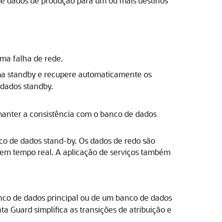
de dados de produção para um ou mais destinos
uma falha de rede.
ma standby e recupere automaticamente os
 dados standby.
manter a consistência com o banco de dados
co de dados stand-by. Os dados de redo são
o em tempo real. A aplicação de serviços também
anco de dados principal ou de um banco de dados
ata Guard
simplifica as transições de atribuição e