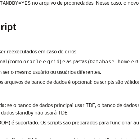
no arquivo de propriedades. Nesse caso, o novo
TANDBY=YES
ript
ser reexecutados em caso de erros.
onal (como
e
) e as pastas (
e
oracle
grid
Database home
G
 ser o mesmo usuário ou usuários diferentes.
s arquivos de banco de dados é opcional: os scripts são válido
a: se o banco de dados principal usar
TDE
, o banco de dados
e dados standby não usará
TDE
.
OOH) é suportado. Os scripts são preparados para funciona