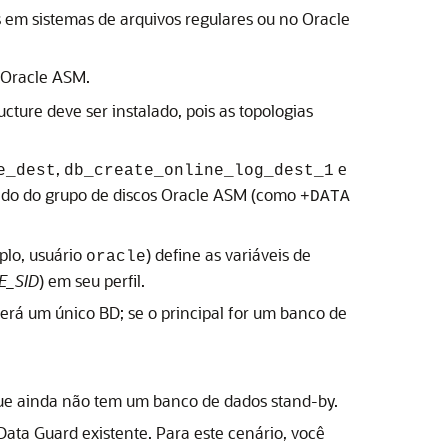
 em sistemas de arquivos regulares ou no
Oracle
Oracle ASM
.
ructure
deve ser instalado, pois as topologias
,
e
e_dest
db_create_online_log_dest_1
ado do grupo de discos
Oracle ASM
(como
+DATA
plo, usuário
) define as variáveis de
oracle
E_SID
) em seu perfil.
será um único BD; se o principal for um banco de
que ainda não tem um banco de dados stand-by.
Data Guard
existente. Para este cenário, você