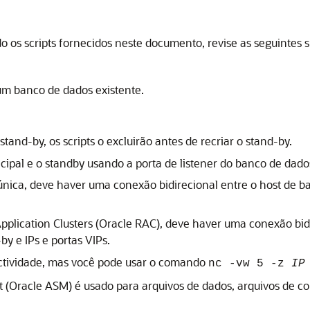
 os scripts fornecidos neste documento, revise as seguintes s
um banco de dados existente.
tand-by, os scripts o excluirão antes de recriar o stand-by.
ipal e o standby usando a porta de listener do banco de dado
nica, deve haver uma conexão bidirecional entre o host de banc
pplication Clusters (Oracle RAC)
, deve haver uma conexão bidi
y e IPs e portas VIPs.
ectividade, mas você pode usar o comando
nc -vw 5 -z
IP
 (Oracle ASM)
é usado para arquivos de dados, arquivos de con