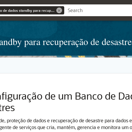
Configurar um banco de dados standby para recuperação de desastres
andby para recuperação de desastre
nfiguração de um Banco de Da
tres
ade, proteção de dados e recuperação de desastre para dados
nte de serviços que cria, mantém, gerencia e monitora um o