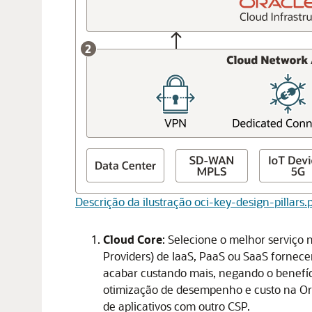
Descrição da ilustração oci-key-design-pillars.
Cloud Core
: Selecione o melhor serviço 
Providers) de IaaS, PaaS ou SaaS fornec
acabar custando mais, negando o benefíc
otimização de desempenho e custo na
Or
de aplicativos com outro CSP.