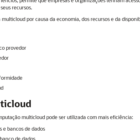
enefícios, permite que empresas e organizações tenham acess
seus recursos.
ulticloud por causa da economia, dos recursos e da disponibi
ico provedor
edor
nformidade
ud
ticloud
utação multicloud pode ser utilizada com mais eficiência:
vos e bancos de dados
e banco de dados