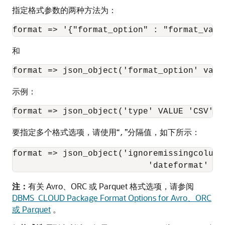
指定格式参数的两种方法为：
format => '{"format_option" : "format_valu
和
format => json_object('format_option' valu
示例：
format => json_object('type' VALUE 'CSV')
要指定多个格式选项，请使用“
”分隔值，如下所示：
,
format => json_object('ignoremissingcolumn
                           'dateformat' va
注：
有关 Avro、ORC 或 Parquet 格式选项，请参阅
DBMS_CLOUD Package Format Options for Avro、ORC
或 Parquet
。