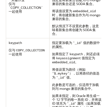
仅与
兼容的集合还是 SODA 集合。
`COPY_COLLECTION`
将该值设置为
一起使用
embedded_oid
时，将创建新集合作为与 mongo
兼容的集合。
默认情况下不设置此参数，这意
味着新集合将创建为 SODA 集
合。
指定要加载为
值的数据中
keypath
'_id'
的属性。
仅与
COPY_COLLECTION
如果指定了
，则还必须
一起使用
keypath
将
值指定为
keyassignment
。
embedded_oid
将值设置为路径（例如
），以将路径的值选
'$.mykey'
为
值。
'_id'
此参数是可选的，仅适用于加载
到与 mongo 兼容的集合中。
如果未指定，则 Oracle 将生成一
个 12 字节的唯一系统 ID，并将该
ID 填充为
属性（如果加载
'_id'