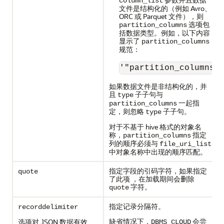
column_list
文件是结构化的（例如 Avro、
ORC 或 Parquet 文件），则
选项包
partition_columns
括数据类型。例如，以下内容
显示了
partition_columns
规范：
'"partition_columns"
如果数据文件是非结构化的，并
且
子子句与
type
一起指
partition_columns
定，则忽略
子子句。
type
对于不基于 hive 格式的对象名
称，
指定
partition_columns
列的顺序必须与
file_uri_list
中对象名称中出现的顺序匹配。
指定字段的引码字符，如果指定
quote
了此项 ，在加载期间会删除
字符。
quote
指定记录分隔符。
recorddelimiter
缺省情况下，
会尝
选项对 JSON 数据有效
DBMS_CLOUD