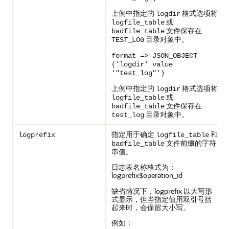
上例中指定的
格式选项将
logdir
或
logfile_table
文件保存在
badfile_table
目录对象中。
TEST_LOG
format => JSON_OBJECT
('logdir' value
'"test_log"')
上例中指定的
格式选项将
logdir
或
logfile_table
文件保存在
badfile_table
目录对象中。
test_log
指定用于确定
和
logprefix
logfile_table
文件前缀的字符
badfile_table
串值。
日志表名称格式为：
logprefix
operation_id
$
缺省情况下，logprefix 以大写形
式显示，但当指定值用双引号括
起来时，会保留大小写。
例如：