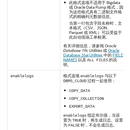
此格式选项不适用于 Bigdata
或 Oracle Data Pump 格式，因
为这些格式具有二进制文件格
式的精确列元数据信息。
当第一行包含字段名称时，文
本格式（CSV、JSON、
Parquet 或 XML）可以受益于
此自动现场工单检测。
有关详细信息，请参阅
Oracle
Database 19c Utilities
或
Oracle
Database 26ai Utilities
中的
FIELD
NAMES
以及
的说
ALL FILES
明。
格式选项
与以下
enablelogs
enablelogs
过程一起使用：
DBMS_CLOUD
COPY_DATA
COPY_COLLECTION
EXPORT_DATA
指定布尔值，当设
enablelogs
置为
时，将生成日志。设置
TRUE
为
时，不会生成日志。
FALSE