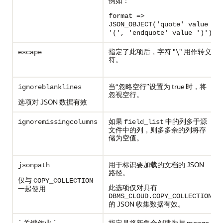
例如：
format =>
JSON_OBJECT('quote' value
'(', 'endquote' value ')')
指定了此项后，字符 "\" 用作转义
escape
符。
当“忽略空行”设置为 true 时，将
ignoreblanklines
忽视空行。
选项对 JSON 数据有效
如果
中的列多于源
ignoremissingcolumns
field_list
文件中的列，则多多余的列将存
储为空值。
用于标识要加载的文档的 JSON
jsonpath
路径。
仅与
COPY_COLLECTION
此选项仅对具有
一起使用
DBMS_CLOUD.COPY_COLLECTION
的 JSON 收集数据有效。
` 关键作业 `
指定是将新集合创建为与 mongo