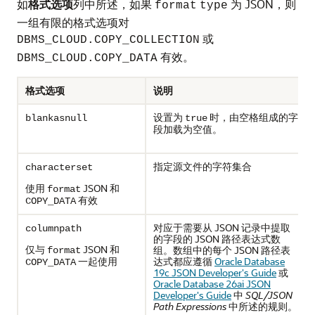
如
格式选项
列中所述，如果
为 JSON，则
format
type
一组有限的格式选项对
或
DBMS_CLOUD.COPY_COLLECTION
有效。
DBMS_CLOUD.COPY_DATA
格式选项
说明
设置为
时，由空格组成的字
blankasnull
true
段加载为空值。
指定源文件的字符集合
characterset
使用
JSON 和
format
有效
COPY_DATA
对应于需要从 JSON 记录中提取
columnpath
的字段的 JSON 路径表达式数
仅与
JSON 和
组。数组中的每个 JSON 路径表
format
一起使用
达式都应遵循
Oracle Database
COPY_DATA
19c JSON Developer's Guide
或
Oracle Database 26ai JSON
Developer's Guide
中
SQL/JSON
Path Expressions
中所述的规则。