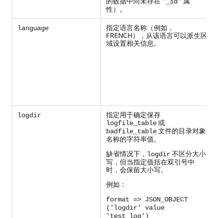
的数据中尚未存在
属
'_id'
性）。
指定语言名称（例如，
language
FRENCH），从该语言可以派生区
域设置相关信息。
指定用于确定保存
logdir
或
logfile_table
文件的目录对象
badfile_table
名称的字符串值。
缺省情况下，
不区分大小
logdir
写，但当指定值括在双引号中
时，会保留大小写。
例如：
format => JSON_OBJECT
('logdir' value
'test_log')