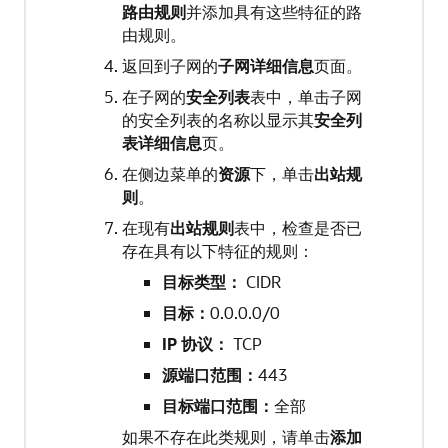
路由规则
并添加具有这些特征的路
由规则。
返回到子网的
子网详细信息
页面。
在子网的
安全列表
表中，单击子网
的安全列表的名称以显示其
安全列
表详细信息
页。
在侧边菜单的
资源
下，单击
出站规
则
。
在现有
出站规则
表中，检查是否已
存在具有以下特征的规则：
目标类型：
CIDR
目标：
0.0.0.0/0
IP 协议：
TCP
源端口范围：
443
目标端口范围：
全部
如果不存在此类规则，请单击
添加