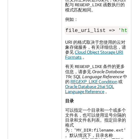
配与
函数执行的
REGEXP_LIKE
模式匹配相同。
例如：
file_uri_list 
=
>
'https
URI 的格式取决于您使用的云对
象存储服务，有关详细信息，请
参见
Cloud Object Storage URI
Formats
。
有关
条件的更多
REGEXP_LIKE
信息，请参见
Oracle Database
19c SQL Language Reference
中
的
REGEXP_LIKE Condition
或
Oracle Database 26ai SQL
Language Reference
。
目录
可以指定一个目录和一个或多个
文件名，也可以使用逗号分隔的
目录和文件名列表。指定目录的
格式
为：
'MY_DIR:filename.ext'
。默认情况下，目录名称