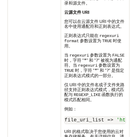
录和源文件。
云源文件 URI
您可以在云源文件 URI 中的文件
名中使用通配符和正则表达式。
正则表达式只能在
regexuri
参数设置为
时使
format
TRUE
用。
当
参数设置为
regexuri
FALSE
时，字符 "*" 和 "?" 被视为通配
符。当
参数设置为
regexuri
时，字符 "*" 和 "?" 是指定
TRUE
正则表达式模式的一部分。
仅 URI 中的文件名或子文件夹路
径支持正则表达式模式，模式匹
配与
函数执行的
REGEXP_LIKE
模式匹配相同。
例如：
file_uri_list 
=
>
'https
URI 的格式取决于您使用的云对
象存储服务，有关详细信息，请