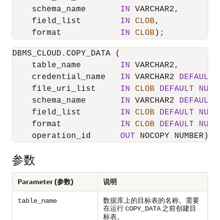
    schema_name       
IN
 VARCHAR2,

    field_list        
IN
CLOB
,

    format            
IN
CLOB
);
DBMS_CLOUD.COPY_DATA (

    table_name        
IN
 VARCHAR2,

    credential_name   
IN
 VARCHAR2 
DEFAULT
    file_uri_list     
IN
CLOB
DEFAULT
NULL
    schema_name       
IN
 VARCHAR2 
DEFAULT
    field_list        
IN
CLOB
DEFAULT
NULL
    format            
IN
CLOB
DEFAULT
NULL
    operation_id      
OUT
 NOCOPY NUMBER);
参数
Parameter (参数)
说明
数据库上的目标表的名称。需要
table_name
在运行
之前创建目
COPY_DATA
标表。