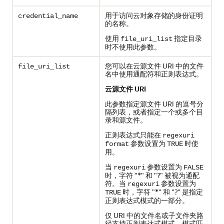
用于访问云对象存储的身份证明
credential_name
的名称。
使用
指定目录
file_uri_list
时不使用此参数。
您可以在云源文件 URI 中的文件
file_uri_list
名中使用通配符和正则表达式。
云源文件 URI
此参数指定源文件 URI 的逗号分
隔列表，或者指定一个或多个目
录和源文件。
正则表达式只能在
regexuri
参数设置为
时使
format
TRUE
用。
当
参数设置为
regexuri
FALSE
时，字符 "*" 和 "?" 被视为通配
符。当
参数设置为
regexuri
时，字符 "*" 和 "?" 是指定
TRUE
正则表达式模式的一部分。
仅 URI 中的文件名或子文件夹路
径支持正则表达式模式，模式匹