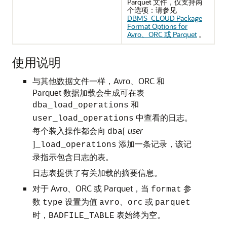
Parquet 文件，仅支持两
个选项：请参见
DBMS_CLOUD Package
Format Options for
Avro、ORC 或 Parquet
。
使用说明
与其他数据文件一样，Avro、ORC 和
Parquet 数据加载会生成可在表
和
dba_load_operations
中查看的日志。
user_load_operations
每个装入操作都会向
[
user
dba
]
添加一条记录，该记
_load_operations
录指示包含日志的表。
日志表提供了有关加载的摘要信息。
对于 Avro、ORC 或 Parquet，当
参
format
数
设置为值
、
或
type
avro
orc
parquet
时，
表始终为空。
BADFILE_TABLE