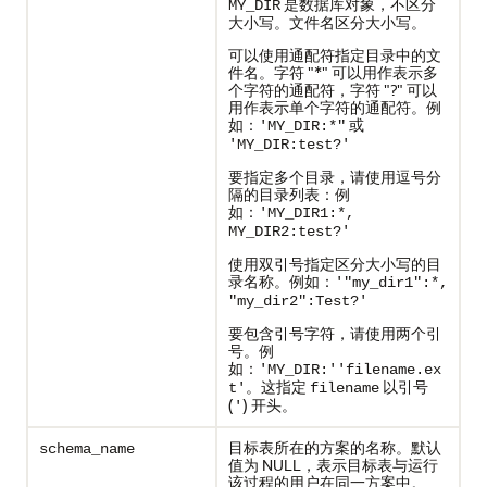
是数据库对象，不区分
MY_DIR
大小写。文件名区分大小写。
可以使用通配符指定目录中的文
件名。字符 "*" 可以用作表示多
个字符的通配符，字符 "?" 可以
用作表示单个字符的通配符。例
如：
或
'MY_DIR:*"
'MY_DIR:test?'
要指定多个目录，请使用逗号分
隔的目录列表：例
如：
'MY_DIR1:*,
MY_DIR2:test?'
使用双引号指定区分大小写的目
录名称。例如：
'"my_dir1":*,
"my_dir2":Test?'
要包含引号字符，请使用两个引
号。例
如：
'MY_DIR:''filename.ex
。这指定
以引号
t'
filename
(
) 开头。
'
目标表所在的方案的名称。默认
schema_name
值为 NULL，表示目标表与运行
该过程的用户在同一方案中。