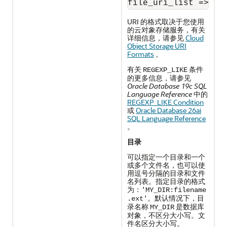
file_uri_list 
=
>
'h
URI 的格式取决于您使用
的云对象存储服务，有关
详细信息，请参见
Cloud
Object Storage URI
Formats
。
有关
条件
REGEXP_LIKE
的更多信息，请参见
Oracle Database 19c SQL
Language Reference
中的
REGEXP_LIKE Condition
或
Oracle Database 26ai
SQL Language Reference
。
目录
可以指定一个目录和一个
或多个文件名，也可以使
用逗号分隔的目录和文件
名列表。指定目录的格式
为：
'MY_DIR:filename
。默认情况下，目
.ext'
录名称
是数据库
MY_DIR
对象，不区分大小写。文
件名区分大小写。