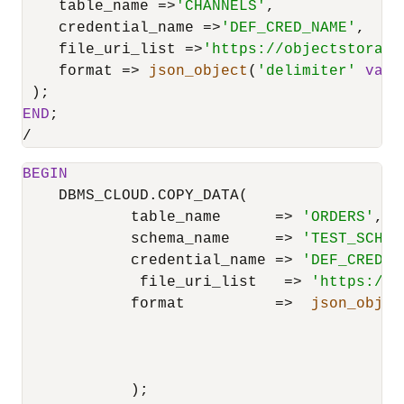
    table_name 
=
>
'CHANNELS'
,

    credential_name 
=
>
'DEF_CRED_NAME'
,

    file_uri_list 
=
>
'https://objectstorage
    format 
=
>
json_object
(
'delimiter'
valu
END
/
BEGIN
    DBMS_CLOUD.COPY_DATA(

            table_name      
=
>
'ORDERS'
,

            schema_name     
=
>
'TEST_SCHEM
            credential_name 
=
>
'DEF_CRED_N
	     file_uri_list   
=
>
'https://o
            format          
=
>
json_objec