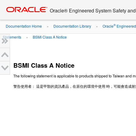
Go
oracle home
to
Oracle® Engineered System Safety an
main
content
®
Documentation Home
Documentation Library
Oracle
Engineered 
»
»
Statements
BSMI Class A Notice
»
BSMI Class A Notice
The following statement is applicable to products shipped to Taiwan and m
警告使用者： 這是甲類的資訊產品，在居住的環境中使用 時，可能會造成