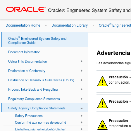
Go
oracle home
to
Oracle® Engineered System Safety an
main
content
®
Documentation Home
Documentation Library
Oracle
Engineered 
»
»
sistema en bastidor
®
Oracle
Engineered System Safety and
Compliance Guide
Advertencia 
Document Information
Using This Documentation
Las advertencias sigu
Declaration of Conformity
Precaución 
Restriction of Hazardous Substances (RoHS)
continuación, 
Product Take Back and Recycling
Regulatory Compliance Statements
Precaución 
Safety Agency Compliance Statements
Safety Precautions
Precaución 
Conformité aux normes de sécurité
temperatura a
Einhaltung sicherheitsbehördlicher