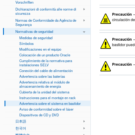
Vorschriften
Dichiarazioni di conformità alle norme di
sicurezza
Precaución 
circulación d
Normas de Conformidade da Agência de
Segurança
Normativas de seguridad
Medidas de seguridad
Precaución 
Símbolos
bastidor puede
Modificaciones en el equipo
Colocación de un producto Oracle
Cumplimiento de la normativa para
Precaución 
instalaciones SELV
Conexión del cable de alimentación
Advertencia sobre las baterías
Advertencia relativa al módulo de
almacenamiento de energía
Cubierta de la unidad del sistema
Instrucciones para el montaje en rack
Advertencia sobre el sistema en bastidor
Aviso de conformidad sobre el láser
Dispositivos de CD y DVD
日本語
한국어
繁體中文