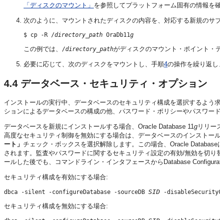
「ディスクのマウント」
を参照してプラットフォーム固有の情報を
次のように、マウントされたディスクの内容を、対応する新規のサ
$ cp -R /
directory
_
path
 OraDb11
g
この例では、
がディスクのマウント・ポイント・
/
directory_path
必要に応じて、次のディスクをマウントし、手順
4
の操作を繰り返し
4.4
データベース・セキュリティ・オプション
インストールの実行中、データベースのセキュリティ構成を選択するよう
ションによるデータベースの構成の他、パスワード・ポリシーやパスワー
データベースを新規にインストールする場合、Oracle Database 11
g
リリー
高度なセキュリティ制御を無効にする場合は、データベースのインストー
ート」
チェック・ボックスを選択解除します。この場合、Oracle Databaseは、Ora
されます。監査やパスワードに関するセキュリティ設定の有効/無効を切り
ールした後でも、コマンドライン・インタフェースからDatabase Configur
セキュリティ構成を有効にする場合:
SID
dbca -silent -configureDatabase -sourceDB 
セキュリティ構成を無効にする場合: