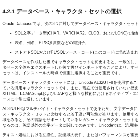
4.2.1
データベース・キャラクタ・セットの選択
Oracle Databaseでは、次の3つに対してデータベース・キャラクタ・セ
SQL文字データ型(CHAR、VARCHAR2、CLOB、およびLONG)
表名、列名、PL/SQL変数などの識別子。
ストアドSQLおよびPL/SQLソース・コード(このコードに埋め込ま
データベースを作成した後でキャラクタ・セットを変更すると、一般的に
タベース全体をエクスポートした後で再びインポートすることにより、す
セットは、インストールの時点で慎重に選択することが重要です。
データベース・キャラクタ・セットには、Unicode AL32UTF8を使用
ている汎用キャラクタ・セットです。また、現在では使用されていない歴史的な文
XHTML、ECMAScriptおよびLDAPなど様々な技術におけるネイティ
ースに非常に適しています。
AL32UTF8はマルチバイト・キャラクタ・セットであるため、文字データに
ス・キャラクタ・セットと比較すると若干遅い可能性があります。使用する
域をみると、その言語をサポートしているレガシー・キャラクタ・セットを使
なるのは、英語以外の文字データに関してのみです。Unicodeでは、汎
テキスト処理における互換性、記憶域の要件、またはパフォーマンスが重