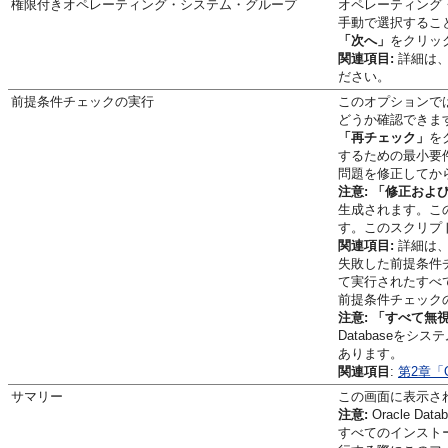
権限付きオペレーティング・システム・グループ
オペレーティング
手動で選択するこ
「次へ」
をクリッ
関連項目:
詳細は
ださい。
前提条件チェックの実行
このオプションで
どうか確認できま
「再チェック」
を
するための最小要
問題を修正してか
注意:
「修正およ
生成されます。この
す。このスクリプ
関連項目:
詳細は
失敗した前提条件
て実行されたすべ
前提条件チェック
注意:
「すべて無
Databaseをシス
あります。
関連項目
:
第2章「O
サマリー
この画面に表示さ
注意:
Oracle Datab
すべてのインスト