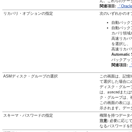
ん。これらのデータ
関連項目:
「Orac
リカバリ・オプションの指定
次のいずれかのオ
自動バック
自動バック
カバリ領域
高速リカバ
を選択し、
高速リカバ
Automatic
バックアッ
関連項目:
「
ASMディスク・グループの選択
この画面は、記憶域オプ
て選択した場合に
ディスク・グループはO
は、
または
asmcmd
ク・グループは、
この画面の表には、Or
示されます。デー
スキーマ・パスワードの指定
権限を持つデータ
注意:
必要に応じて
なるパスワードを