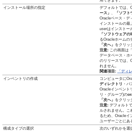
用できます。
インストール場所の指定
デフォルトでは、O
ース」
、
「ソフト
Oracleベース・
インストールの最上
user
はインストー
「ソフトウェアの
るOracleホー
「次へ」
をクリッ
注意:
この画面は「
データベース・ホー
のリリースでは、O
れません。
関連項目:
「ディ
インベントリの作成
コンピュータにOr
ディレクトリ
・パ
Oracleインベ
リ・グループ)の
o
「次へ」
をクリッ
注意:
デフォルトで
ルされません。これ
るため、Oracl
ユーザーごとにあ
構成タイプの選択
次のいずれかを選