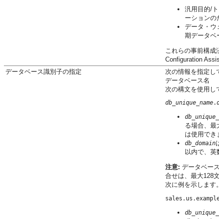
汎用目的/
ーションの
データ・ウ
期データベ
これらの事前構成済データ
Configuratio
データベース識別子の指定
次の情報を指定し
データベース名
次の構文を使用し
db_unique_name
.
db_unique_
る場合、最大
は使用でき
db_domain
以内で、英数
注意:
データベース
合せは、最大128
次に例を示します
db_unique_