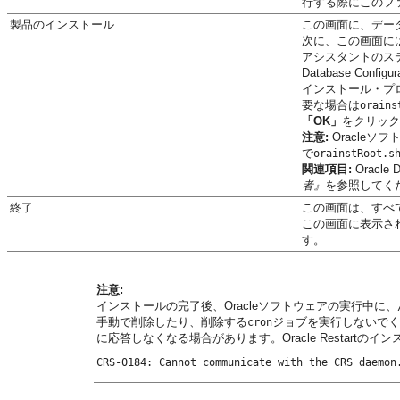
行する際にこのフ
製品のインストール
この画面に、デー
次に、この画面に
アシスタントのス
Database Con
インストール・プ
要な場合は
orains
「OK」
をクリック
注意:
Oracleソフ
で
orainstRoot.s
関連項目:
Oracle 
者』
を参照してく
終了
この画面は、すべ
この画面に表示されるEnt
す。
注意:
インストールの完了後、Oracleソフトウェアの実行中に、
手動で削除したり、削除する
ジョブを実行しないでく
cron
に応答しなくなる場合があります。Oracle Restart