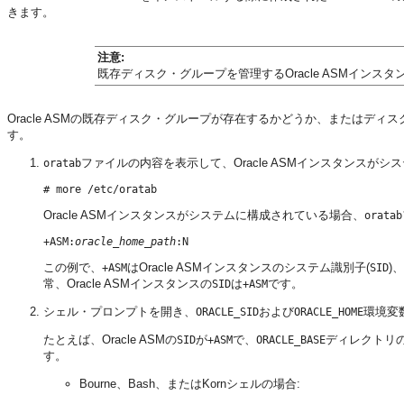
きます。
注意:
既存ディスク・グループを管理するOracle ASMインスタンスは、
Oracle ASMの既存ディスク・グループが存在するかどうか、またはデ
す。
ファイルの内容を表示して、Oracle ASMインスタンスが
oratab
Oracle ASMインスタンスがシステムに構成されている場合、
oratab
+ASM:
oracle_home_path
この例で、
はOracle ASMインスタンスのシステム識別子(
)、
+ASM
SID
常、Oracle ASMインスタンスの
は
です。
SID
+ASM
シェル・プロンプトを開き、
および
環境変
ORACLE_SID
ORACLE_HOME
たとえば、Oracle ASMの
が
で、
ディレクトリ
SID
+ASM
ORACLE_BASE
す。
Bourne、Bash、またはKornシェルの場合: