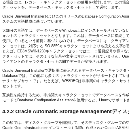
る場合には、レガシー・キャラクタ・セットの使用を検討します。この場
タ・セットを、データベース・キャラクタ・セットとして選択します。
Oracle Universal InstallerおよびこのリリースのDatabase Con
ステムの言語構成に基づいています。
大部分の言語では、データベースがWindows上にインストールされていない場合でも
ォルトのキャラクタ・セットとなります。これは、データベースに接続しているク
使用しているという前提に基づくものです。データベースには、クライアントから
タ・セットは、対応するISO 8859キャラクタ・セットよりも扱える文字が豊富
とえば、EE8MSWIN1250キャラクタ・セットではユーロ通貨記号や様々な
クタ・セットでは、そのような記号や文字はサポートされていません。Oracle
ライアントのキャラクタ・セットの間でデータが変換されます。
Oracle Universal Installerで選択用に表示されるデータベース
Databaseでは、この他にも多くのキャラクタ・セットがサポートされ
ナリ・サブセットです。たとえば、WE8DECは非推奨のキャラクタ・セットであり、
セットです。
互換性を維持するため、非推奨のキャラクタ・セットでデータベースを作
モードでDatabase Configuration Assistantを使用すると、L
4.2.2
Oracle Automatic Storage Manageme
この項では、ディスク・グループを識別して、そのディスク・グループの
Oracle Grid Infrastructureをインストールする際に作成された