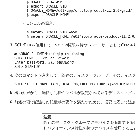
$ ORACLE_SID=+ASM

$ export ORACLE_SID

$ ORACLE_HOME=/u01/app/oracle/product/11.2.0/grid/

Cシェルの場合:
% setenv ORACLE_SID +ASM

SQL*Plusを使用して、
権限を持つ
ユーザーとしてOrac
SYSASM
SYS
# $ORACLE_HOME/bin/sqlplus /nolog

SQL> CONNECT SYS as SYSASM

Enter password: 
SYS_password
次のコマンドを入力して、既存のディスク・グループ、そのディス
出力結果から、適切な冗長性レベルが設定されているディスク・グ
前述の項で記述した記憶域の要件を満たすために、必要に応じて追
注意:
既存のディスク・グループにデバイスを追加する場
じパフォーマンス特性を持つデバイスを使用するこ