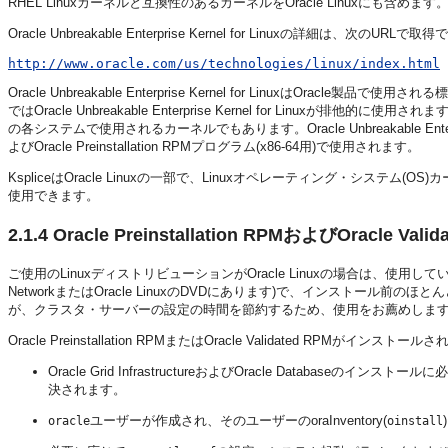
RHEL Linuxカーネルと互換性のあるカーネルをOracle Linuxにも含めます
Oracle Unbreakable Enterprise Kernel for Linuxの詳細は、次のURLで
http://www.oracle.com/us/technologies/linux/index.html
Oracle Unbreakable Enterprise Kernel for LinuxはOrac
ではOracle Unbreakable Enterprise Kernel for Linuxが排他的に使用されます。Ora
の各システムで使用されるカーネルでもあります。Oracle Unbreakable Enterp
よびOracle Preinstallation RPMプログラム(x86-64用)で使用されます。
KspliceはOracle Linuxの一部で、Linuxオペレーティング・システム(O
使用できます。
2.1.4
Oracle Preinstallation RPMおよびOracle Va
ご使用のLinuxディストリビューションがOracle Linuxの場合は、使用しているリリース用のOra
NetworkまたはOracle LinuxのDVDにあります)で、インストール前のほとん
が、クラスタ・サーバーの設定の時間を節約するため、使用をお薦めしま
Oracle Preinstallation RPMまたはOracle Validated RPMがイ
Oracle Grid InfrastructureおよびOracle Data
決されます。
ユーザーが作成され、そのユーザーのoraInventory(
oracle
oinstall