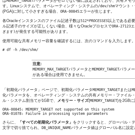
は
パラメータがゼロでない値に設定されており、共有メモ
MEMORY_TARGET
す。Linuxシステムで、オペレーティング・システムの
マウント・
/dev/shm
(PGA)に対して小さすぎる場合、
エラーが生じます。
ORA-00845
各Oracleインスタンスのファイル記述子数は
以上である必要
512*
PROCESSES
ル記述子のサイズが正しくない場合、様々なOracleプロセスで
エ
ORA-27123
が発生する可能性があります。
ぎます)
使用可能な共有メモリー容量を確認するには、次のコマンドを入力します
注意:
パラメータと
パラメー
MEMORY_MAX_TARGET
MEMORY_TARGET
がある場合は使用できません。
「初期化パラメータ」ページで、初期化パラメータ
または
MEMORY_TARGET
M
化パラメータを、オペレーティング・システムの共有メモリー・ファイル
ル・システム割当てが1GBで、
メモリー・サイズ
(
)を2G
MEMORY_TARGET
ORA-00845: MEMORY_TARGET not supported on this system

さらに、
「すべての初期化パラメータ」
をクリックすると、グローバル・デ
文字で切り捨てられ、
パラメータ値はグローバル名に設定
DB_UNIQUE_NAME