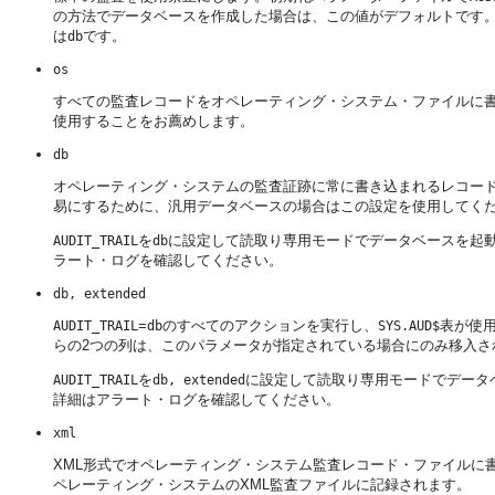
の方法でデータベースを作成した場合は、この値がデフォルトです。Databas
は
です。
db
os
すべての監査レコードをオペレーティング・システム・ファイルに
使用することをお薦めします。
db
オペレーティング・システムの監査証跡に常に書き込まれるレコード
易にするために、汎用データベースの場合はこの設定を使用してく
を
に設定して読取り専用モードでデータベースを起
AUDIT_TRAIL
db
ラート・ログを確認してください。
db, extended
=
のすべてのアクションを実行し、
表が使用
AUDIT_TRAIL
db
SYS.AUD$
らの2つの列は、このパラメータが指定されている場合にのみ移入さ
を
に設定して読取り専用モードでデータ
AUDIT_TRAIL
db, extended
詳細はアラート・ログを確認してください。
xml
XML形式でオペレーティング・システム監査レコード・ファイルに
ペレーティング・システムのXML監査ファイルに記録されます。