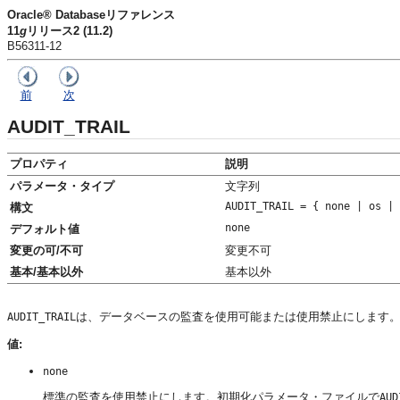
Oracle® Databaseリファレンス
11
g
リリース2 (11.2)
B56311-12
前
次
AUDIT_TRAIL
プロパティ
説明
パラメータ・タイプ
文字列
AUDIT_TRAIL = { none | os | 
構文
none
デフォルト値
変更の可/不可
変更不可
基本/基本以外
基本以外
は、データベースの監査を使用可能または使用禁止にします
AUDIT_TRAIL
値:
none
標準の監査を使用禁止にします。初期化パラメータ・ファイルで
AUD