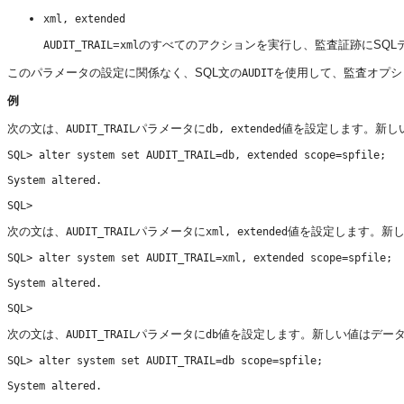
xml, extended
=
のすべてのアクションを実行し、監査証跡にSQL
AUDIT_TRAIL
xml
このパラメータの設定に関係なく、SQL文の
を使用して、監査オプシ
AUDIT
例
次の文は、
パラメータに
値を設定します。新し
AUDIT_TRAIL
db, extended
SQL> alter system set AUDIT_TRAIL=db, extended scope=spfile;

System altered.

次の文は、
パラメータに
値を設定します。新
AUDIT_TRAIL
xml, extended
SQL> alter system set AUDIT_TRAIL=xml, extended scope=spfile;

System altered.

次の文は、
パラメータに
値を設定します。新しい値はデー
AUDIT_TRAIL
db
SQL> alter system set AUDIT_TRAIL=db scope=spfile;

System altered.
