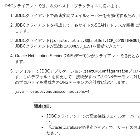
JDBCクライアントでは、次のベスト・プラクティスに従います。
JDBCクライアントで高速接続フェイルオーバーを有効化するため、
JDBCクライアントを構成して、各サイトのSCANアドレスが順
します。
JDBCクライアントは
oracle.net.ns.SQLnetDef.TCP_CONNTIMEOUT
JDBCクライアントが迅速に
を横断できます。
ADDRESS_LIST
Oracle Notification Service(ONS)デーモンがクラ
ます。
デフォルトでJDBCアプリケーションは
プロパ
setONSConfiguration
す。このデフォルトを変更して、接続がすべてのONSデーモンに対
のプロパティを構成内のONSデーモンの合計数に設定します。
java - oracle.ons.maxconnections=4
関連項目:
JDBCクライアントでの高速接続フェイルオーバー
い。
『Oracle Database管理者ガイド』
で、サービスお
ださい。