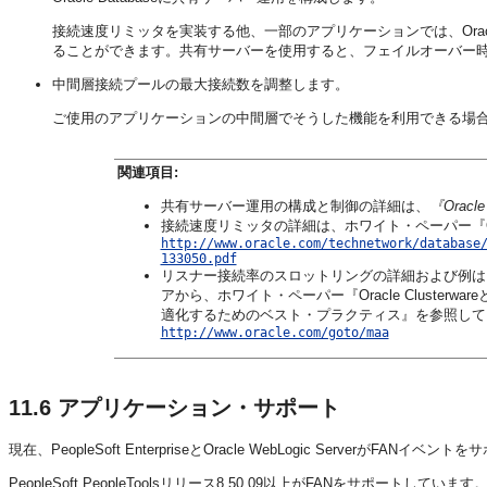
接続速度リミッタを実装する他、一部のアプリケーションでは、Oracl
ることができます。共有サーバーを使用すると、フェイルオーバー
中間層接続プールの最大接続数を調整します。
ご使用のアプリケーションの中間層でそうした機能を利用できる場
関連項目:
共有サーバー運用の構成と制御の詳細は、
『Oracl
接続速度リミッタの詳細は、ホワイト・ペーパー『Oracle Net
http://www.oracle.com/technetwork/database
133050.pdf
リスナー接続率のスロットリングの詳細および例は、次の
アから、ホワイト・ペーパー『Oracle ClusterwareとO
適化するためのベスト・プラクティス』を参照して
http://www.oracle.com/goto/maa
11.6
アプリケーション・サポート
現在、PeopleSoft EnterpriseとOracle WebLogic ServerがFANイ
PeopleSoft PeopleToolsリリース8.50.09以上がFANをサポー