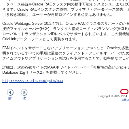
ータベース接続をOracle RACクラスタ内の動作可能インスタンス、またはOr
きます。Oracle RACインスタンス障害、プライマリ・データベース障害、または
引き続き稼働し、ユーザーが再度ログインする必要はありません。
Oracle WebLogic Server 10.3.4では、Oracle RACク
接続フェイルオーバー(FCF)、ランタイム接続ロード・バランシング(RCLB
ローバル・トランザクションIDレベルでサポートされています。この新機能はWebLogic Acti
GridLinkデータ・ソースとして実装されます。
FANイベントをサポートしないアプリケーションについては、Oracleの多数のアプリケ
明されているすべての手順は最速のクライアント・フェイルオーバーのため
タイムアウトやアプリケーション再試行を使用することで、効率的なフェ
詳細は、次のWebサイトのMAAホワイト・ペーパー『可用性の高いOracle D
Database 11gリリース2』を参照してください。
http://www.oracle.com/goto/maa
Copyright © 2005, 2014, Or
前
次
法律