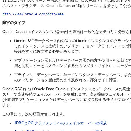
11.2.0.1より前のリリースを構成する手順は、次のWebサイトのMAAホワイ
のベスト・プラクティス: Oracle Database 10gリリース2』を参照してく
http://www.oracle.com/goto/maa
障害のタイプ
Oracle Databaseインスタンスの計画外の障害は一般的なカテゴリに分類
Oracle RACデータベース内の個々のOracleインスタンスの
したインスタンスに接続中のアプリケーション・クライアントには障害
接続をすぐに確立する必要があります。
アプリケーション層およびデータベース層の両方を使用不可状態に
層と同期コピーをホスティングするセカンダリ・サイトに、ユーザ
プライマリ・データベース、単一インスタンス・データベース、または
のアプリケーション層は元のまま残される、部分サイト障害。
Oracle RACおよびOracle Data Guardでインスタンスとデー
スとして高速接続フェイルオーバーを構成します。高速接続フェイルオー
(中間層アプリケーションまたはデータベースに直接接続する任意のプログ
ます。
この章には、次の項目が含まれます。
JDBCとOCIクライアントへのフェイルオーバーの構成