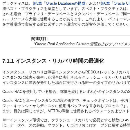
プラクティスは、
第5章「Oracle Databaseの構成」
および
第6章「Oracle C
成ベスト・プラクティスを基盤としています。各ベスト・プラクティスは、Oracle RAC
される場合、プライマリ・データベースとスタンバイ・データベースで同
ム・リソースを大量に使用することがあります。これにより、パフォーマ
を本番環境で実装する前に必ずテスト環境でその影響を評価してください
関連項目:
『Oracle Real Application Clusters管理およびデプ
7.1.1
インスタンス・リカバリ時間の最適化
インスタンス・リカバリは障害インスタンスからREDOスレッドをリカバ
ンスタンスに障害が発生した場合に実行されるクラッシュ・リカバリとは異な
インスタンスに障害が発生した場合に実行される唯一のタイプのリカバリ
Oracle RACを使用している場合、稼働を続けるいずれかのインスタンスの
Oracle RACと単一インスタンス環境の両方で、
チェックポイントは、平均リ
ファ・キャッシュからディスクに使用済バッファを書き込むプロセスです。
ます。目的は同じですが、MTTRの調整に使用されるパラメータおよびメトリ
単一インスタンス環境では、クラッシュ・リカバリで必要とする秒数に
FAS
は、データベースの起動、マウント、リカバリおよびオープンに要する時