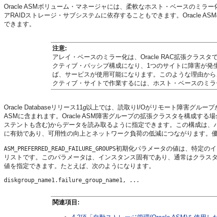
Oracle ASMボリューム・マネージャには、柔軟なホスト・ベースのミラ
アRAIDストレージ・サブシステムに依存することもできます。Oracle
できます。
注意:
アレイ・ベースのミラー化は、Oracle RAC拡張クラ
クティブ・パッシブ構成になり、1つのサイトに障害が発
ば、サービスが使用可能になります。このような理由から
クティブ・サイトで作業するには、ホスト・ベースのミラ
Oracle Databaseリリース11
g
以上では、読取りI/Oがリモート障害グルー
ASMに含まれます。Oracle ASM障害グループの拡張クラスタを構成
ステントも含む)からデータを読み取るように指定できます。この構成は、
に有効であり、可用性の向上とネットワーク負荷の低減につながります。
初期化パラメータの値は、特定のイ
ASM_PREFERRED_READ_FAILURE_GROUPS
リストです。このパラメータは、インスタンス固有であり、通常はクラスタ化
値を指定できます。たとえば、次のようになります。
関連項目: