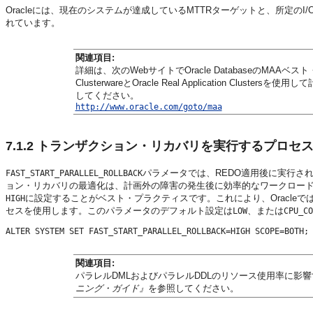
Oracleには、現在のシステムが達成しているMTTRターゲットと、所定の
れています。
関連項目:
詳細は、次のWebサイトでOracle DatabaseのMAA
ClusterwareとOracle Real Application 
してください。
http://www.oracle.com/goto/maa
7.1.2
トランザクション・リカバリを実行するプロセス
パラメータでは、
REDO適用後に実行さ
FAST_START_PARALLEL_ROLLBACK
ョン・リカバリの最適化は、計画外の障害の発生後に効率的なワークロード
に設定することがベスト・プラクティスです。これにより、Oracle
HIGH
セスを使用します。このパラメータのデフォルト設定は
、または
LOW
CPU_CO
関連項目:
パラレルDMLおよびパラレルDDLのリソース使用率に影
ニング・ガイド』
を参照してください。