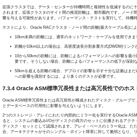
拡張クラスタでは、データ・センターが待機時間と複雑性を低減するのに
されます。拡張クラスタのサイト間の推奨距離は、都市圏内です。ノード
響を与える可能性があります。パフォーマンス・テストを実行して、待機時
テストにより、Oracle RACクラスタ・ノード間の距離(最大ケーブル長
10km未満の距離には、通常のネットワーク・ケーブルを使用できま
距離が10km以上の場合は、高密度波長分割多重方式(DWDM)リン
10から50kmの距離には、距離によるパフォーマンスへの影響を最
要です。そうしない場合、距離によるパフォーマンスの低下が深刻
50kmを超える距離の場合、デプロイの影響を示す十分な証拠はま
への影響を識別するには、より多くのテストが必要です。
7.3.4
Oracle ASM標準冗長性または高冗長性での
Oracle ASM
標準冗長性または高冗長性が構成されたディスク・グループで
とデータベースの可用性に影響を与えないようにします。
2つのストレージ・アレイにわたり内部的にミラー化を実行するOracle AS
ると、システムの書込みI/Oがディスクの両方のセットに伝播されるアク
ディスク・セットとして認識されます。アレイ・ベースのミラー化は、ただ
合、アーキテクチャがそのシングル・ポイント障害に対して脆弱となり、