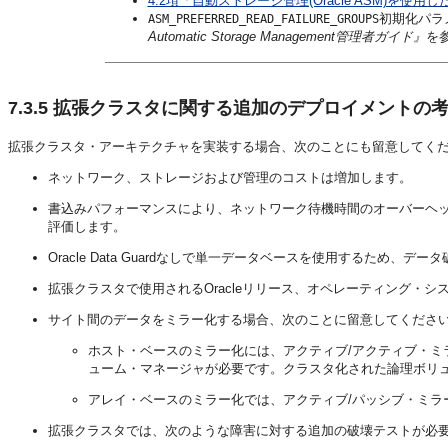
4.2項「自動ストレージ管理(Oracle ASM)を
初期化パラ
ASM_PREFERRED_READ_FAILURE_GROUPS
Automatic Storage Management管理者ガイド』
を
7.3.5
拡張クラスタに関する追加のデプロイメントの
拡張クラスタ・アーキテクチャを実装する場合、次のことにも留意してく
ネットワーク、ストレージおよび管理のコストは増加します。
書込みパフォーマンスにより、ネットワーク待機時間のオーバーヘ
評価します。
Oracle Data Guardなしで単一データベースを使用するため
拡張クラスタで使用されるOracleリリース、オペレーティング・
サイト間のデータをミラー化する場合、次のことに留意してくださ
ホスト・ベースのミラー化には、アクティブ/アクティブ・ミ
ューム・マネージャが必要です。クラスタ化された論理ボリュー
アレイ・ベースのミラー化では、アクティブ/パッシブ・ミラー
拡張クラスタでは、次のような障害に対する追加の破壊テストが必