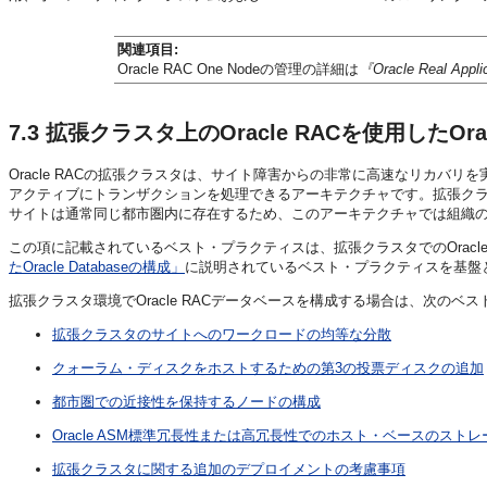
関連項目:
Oracle RAC One Nodeの管理の詳細は
『Oracle Real A
7.3
拡張クラスタ上のOracle RACを使用したOracl
Oracle RACの拡張クラスタは、サイト障害からの非常に高速なリカバ
アクティブにトランザクションを処理できるアーキテクチャです。拡張クラスタ
サイトは通常同じ都市圏内に存在するため、このアーキテクチャでは組織
この項に記載されているベスト・プラクティス
は、拡張クラスタ
でのOracle
たOracle Databaseの構成」
に説明されているベスト・プラクティスを基盤
拡張クラスタ環境でOracle RACデータベースを構成する場合は、次のベ
拡張クラスタのサイトへのワークロードの均等な分散
クォーラム・ディスクをホストするための第3の投票ディスクの追加
都市圏での近接性を保持するノードの構成
Oracle ASM標準冗長性または高冗長性でのホスト・ベースのスト
拡張クラスタに関する追加のデプロイメントの考慮事項