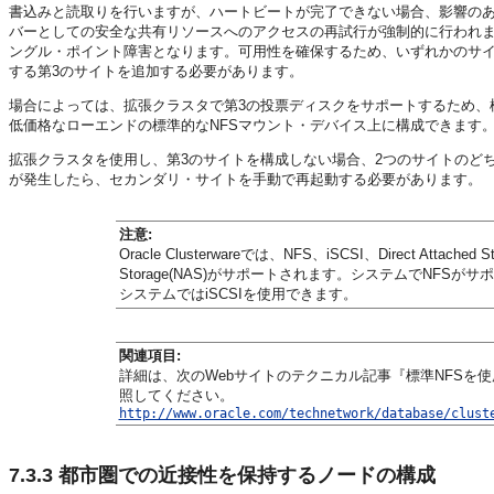
書込みと読取りを行いますが、ハートビートが完了できない場合、影響の
バーとしての安全な共有リソースへのアクセスの再試行が強制的に行われ
ングル・ポイント障害となります。可用性を確保するため、いずれかのサ
する第3のサイトを追加する必要があります。
場合によっては、拡張クラスタで第3の投票ディスクをサポートするため、
低価格なローエンドの標準的なNFSマウント・デバイス上に構成できます
拡張クラスタを使用し、第3のサイトを構成しない場合、2つのサイトのど
が発生したら、セカンダリ・サイトを手動で再起動する必要があります。
注意:
Oracle Clusterwareでは、NFS、iSCSI、Direct Attached S
Storage(NAS)がサポートされます。システムでNFS
システムではiSCSIを使用できます。
関連項目:
詳細は、次のWebサイトのテクニカル記事『標準NFSを
照してください。
http://www.oracle.com/technetwork/database/clust
7.3.3
都市圏での近接性を保持するノードの構成