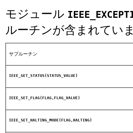
モジュール
IEEE_EXCEPT
ルーチンが含まれてい
サブルーチン
IEEE_GET_STATUS(STATUS_VALUE)
IEEE_SET_FLAG(FLAG,FLAG_VALUE)
IEEE_SET_HALTING_MODE(FLAG,HALTING)