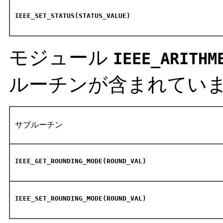
IEEE_SET_STATUS(STATUS_VALUE)
モジュール
IEEE_ARITHM
ルーチンが含まれてい
サブルーチン
IEEE_GET_ROUNDING_MODE(ROUND_VAL)
IEEE_SET_ROUNDING_MODE(ROUND_VAL)