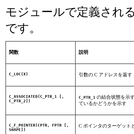
モジュールで定義され
です。
関数
説明
C_LOC(X)
引数の C アドレスを返す
C_ASSOCIATED(C_PTR_1 [,
の結合状態を示
C_PTR_1
C_PTR_2])
ているかどうかを示す
C_F_POINTER(CPTR, FPTR [,
C ポインタのターゲッ
SHAPE])