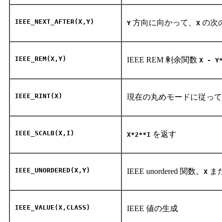
IEEE_NEXT_AFTER(X,Y)
方向に向かって、
の次
Y
X
IEEE_REM(X,Y)
IEEE REM 剰余関数
X - Y
IEEE_RINT(X)
現在の丸めモードに従っ
IEEE_SCALB(X,I)
を返す
X*2**I
IEEE_UNORDERED(X,Y)
IEEE unordered 関数。
ま
X
IEEE_VALUE(X,CLASS)
IEEE 値の生成