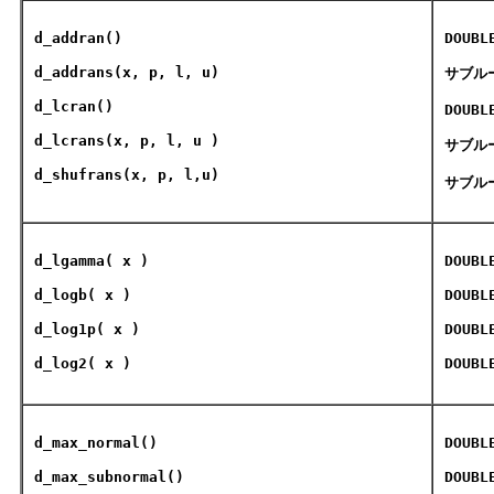
d_addran
()
DOUBL
d_addrans
(x, p, l, u)
サブル
d_lcran
()
DOUBL
d_lcrans
(x, p, l, u )
サブル
d_shufrans
(x, p, l,u)
サブル
d_lgamma( x )
DOUBL
d_logb
( x )
DOUBL
d_log1p
( x )
DOUBL
d_log2
( x )
DOUBL
d_max_normal
()
DOUBL
d_max_subnormal
()
DOUBL