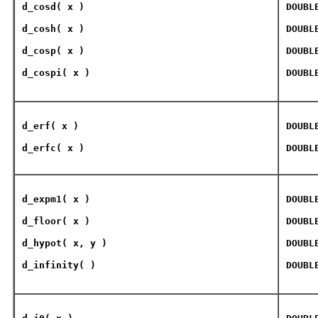
d_cosd
( x )
DOUBL
d_cosh
( x )
DOUBL
d_cosp
( x )
DOUBL
d_cospi
( x )
DOUBL
d_erf
( x )
DOUBL
d_erfc
( x )
DOUBL
d_expm1
( x )
DOUBL
d_floor
( x )
DOUBL
d_hypot
( x, y )
DOUBL
d_infinity
( )
DOUBL