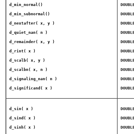
d_min_normal
()
DOUBL
d_min_subnormal
()
DOUBL
d_nextafter
( x, y )
DOUBL
d_quiet_nan
( n )
DOUBL
d_remainder
( x, y )
DOUBL
d_rint
( x )
DOUBL
d_scalb
( x, y )
DOUBL
d_scalbn
( x, n )
DOUBL
d_signaling_nan
( n )
DOUBL
d_significand
( x )
DOUBL
d_sin
( x )
DOUBL
d_sind
( x )
DOUBL
d_sinh
( x )
DOUBL