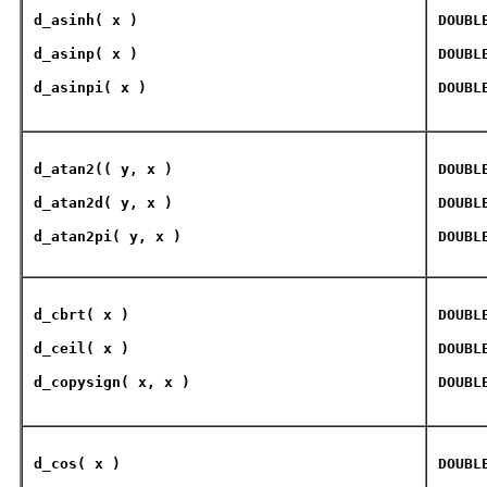
d_asinh
( x )
DOUBL
d_asinp
( x )
DOUBL
d_asinpi
( x )
DOUBL
d_atan2
(( y, x )
DOUBL
d_atan2d
( y, x )
DOUBL
d_atan2pi
( y, x )
DOUBL
d_cbrt
( x )
DOUBL
d_ceil
( x )
DOUBL
d_copysign
( x, x )
DOUBL
d_cos
( x )
DOUBL