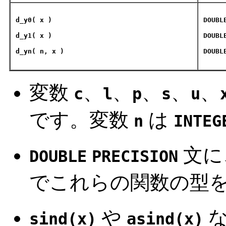
d_y0( x )
DOUBL
d_y1( x )
DOUBL
d_yn( n, x )
DOUBL
変数
、
、
、
、
、
c
l
p
s
u
です。変数
は
n
INTEG
文に
DOUBLE
PRECISION
でこれらの関数の型
や
な
sind(x)
asind(x)