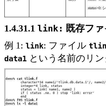
status
>0:
1.4.31.1
既存ファ
link:
例 1:
: ファイル
link
tli
という名前のリン
data1
demo% 
cat tlink.f
        character*34 name1/'tlink.db.data.1'/, name2/
        integer*4 link, status

        status = link( name1, name2 )

        if ( status .ne. 0 ) stop 'link: error'

        end

demo% 
f95 tlink.f
demo% 
ls -l data1