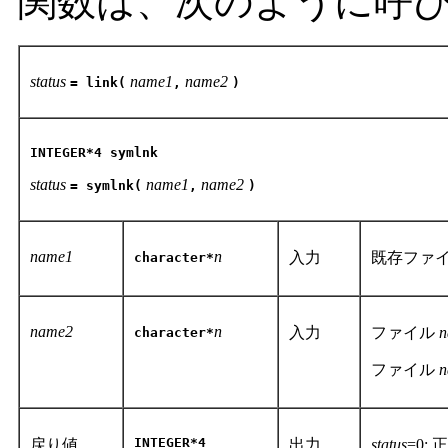
関数は、次のように呼
status
name1
name2
= link(
,
)
INTEGER*4 symlnk
status
name1
name2
= symlnk(
,
)
name1
n
入力
既存ファ
character*
name2
n
入力
ファイル
n
character*
ファイル
n
INTEGER*4
戻り値
出力
status
=0: 