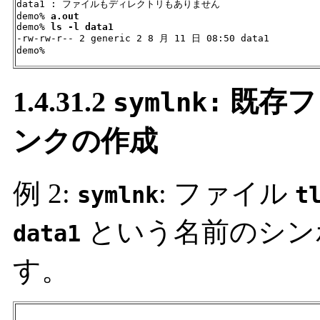
data1 : ファイルもディレクトリもありません

demo% 
a.out
demo% 
ls -l data1
-rw-rw-r-- 2 generic 2 8 月 11 日 08:50 data1

demo%
1.4.31.2
既存フ
symlnk:
ンクの作成
例 2:
: ファイル
symlnk
t
という名前のシン
data1
す。