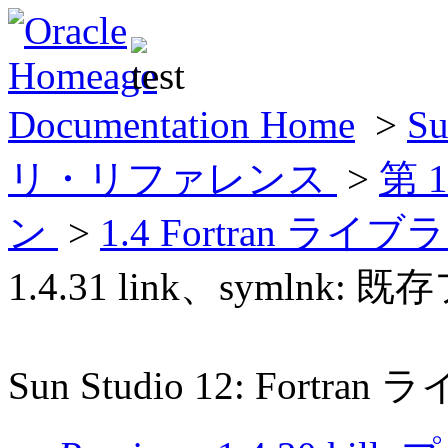
Documentation Home
>
Su
リ・リファレンス
>
第 
ン
>
1.4 Fortran
1.4.31 link、syml
Sun Studio 12: For