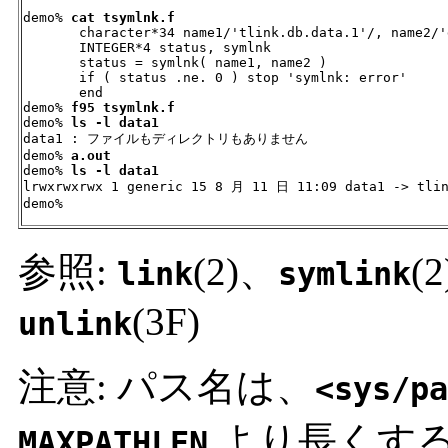
demo% 
cat tsymlnk.f
       character*34 name1/'tlink.db.data.1'/, name2/'d
       INTEGER*4 status, symlnk

       status = symlnk( name1, name2 )

       if ( status .ne. 0 ) stop 'symlnk: error'

       end

demo% 
f95 tsymlnk.f
demo% 
ls -l data1
data1 : ファイルもディレクトリもありません

demo% 
a.out
demo% 
ls -l data1
lrwxrwxrwx 1 generic 15 8 月 11 日 11:09 data1 -> tlin
demo%
参照:
(2)、
(
link
symlink
(3F)
unlink
注意: パス名は、
<sys/pa
より長くす
MAXPATHLEN