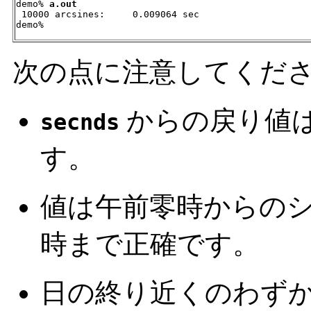
demo% 
a.out
 10000 arcsines:     0.009064 sec

demo%
次の点に注意してくだ
からの戻り値は、
secnds
す。
値は午前零時からの
時まで正確です。
日の終り近くのわず