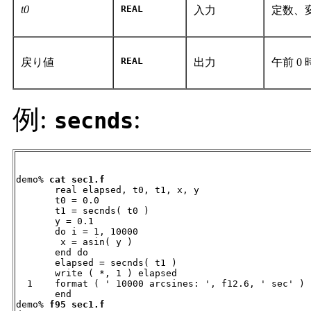
t0
REAL
入力
定数、
REAL
戻り値
出力
午前 0
例:
:
secnds
demo% 
cat sec1.f
       real elapsed, t0, t1, x, y

       t0 = 0.0

       t1 = secnds( t0 )

       y = 0.1

       do i = 1, 10000

        x = asin( y )

       end do

       elapsed = secnds( t1 )

       write ( *, 1 ) elapsed

  1    format ( ' 10000 arcsines: ', f12.6, ' sec' )

       end

demo% 
f95 sec1.f