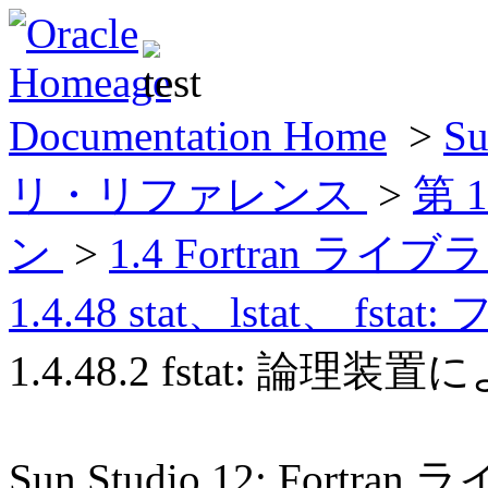
Documentation Home
>
Su
リ・リファレンス
>
第 
ン
>
1.4 Fortran
1.4.48 stat、lstat、 
1.4.48.2 fstat: 
Sun Studio 12: For