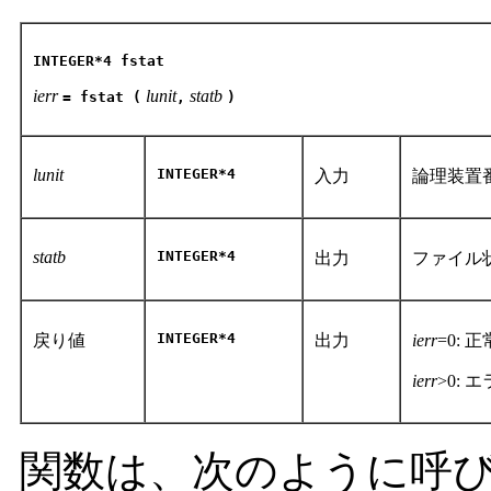
INTEGER*4 fstat
ierr
lunit
statb
= fstat (
,
)
lunit
INTEGER*4
入力
論理装置
statb
INTEGER*4
出力
ファイル
INTEGER*4
戻り値
出力
ierr
=0: 正
ierr
>0: 
関数は、次のように呼