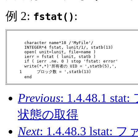
例 2:
:
fstat()
       character name*18 /'MyFile'/

       INTEGER*4 fstat, lunit/1/, statb(13)

       open( unit=lunit, file=name )

       ierr = fstat ( lunit, statb )

       if ( ierr .ne. 0 ) stop 'fstat: error'

       write(*,*)'所有者の UID = ',statb(5),',

     1      ブロック数 = ',statb(13)

       end
Previous
: 1.4.48.1
状態の取得
Next
: 1.4.48.3 l