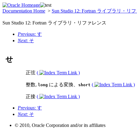
Documentation Home
>
Sun Studio 12: Fortran ライブラリ
Sun Studio 12: Fortran ライブラリ・リファレンス
Previous
: す
Next
: そ
せ
正弦
(
)
整数,
による変換、
(
)
long
short
正接
(
)
Previous
: す
Next
: そ
© 2010, Oracle Corporation and/or its affiliates