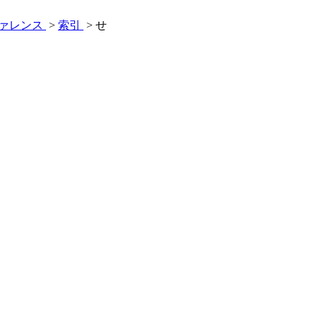
・リファレンス
>
索引
> せ