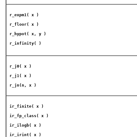
r_expm1
( x )
r_floor
( x )
r_hypot
( x, y )
r_infinity
( )
r_j0( x )
r_j1( x )
r_jn(n, x )
ir_finite
( x )
ir_fp_class
( x )
ir_ilogb
( x )
ir_irint
( x )