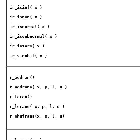
ir_isinf
( x )
ir_isnan
( x )
ir_isnormal
( x )
ir_issubnormal
( x )
ir_iszero
( x )
ir_signbit
( x )
r_addran
()
r_addrans
( x, p, l, u )
r_lcran
()
r_lcrans
( x, p, l, u )
r_shufrans
(x, p, l, u)