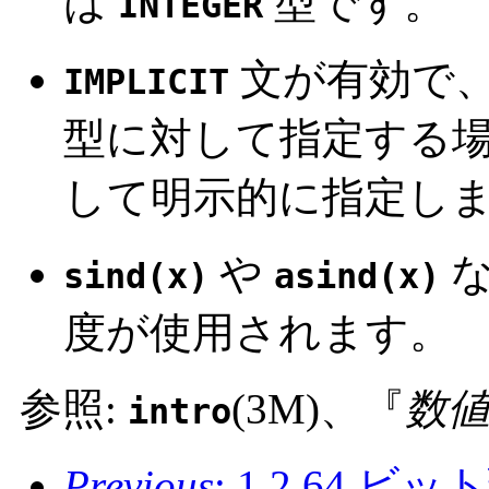
は
型です。
INTEGER
文が有効で
IMPLICIT
型に対して指定する
して明示的に指定し
や
な
sind(x)
asind(x)
度が使用されます。
参照:
(3M)、『
数
intro
Previous
: 1.2 64 ビ