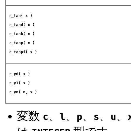
r_tan
( x )
r_tand
( x )
r_tanh
( x )
r_tanp
( x )
r_tanpi
( x )
r_y0( x )
r_y1( x )
r_yn( n, x )
変数
、
、
、
、
、
c
l
p
s
u