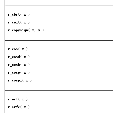
r_cbrt
( x )
r_ceil
( x )
r_copysign
( x, y )
r_cos
( x )
r_cosd
( x )
r_cosh
( x )
r_cosp
( x )
r_cospi
( x )
r_erf
( x )
r_erfc
( x )