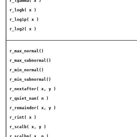
r_lgamma( x )
r_logb
( x )
r_log1p
( x )
r_log2
( x )
r_max_normal
()
r_max_subnormal
()
r_min_normal
()
r_min_subnormal
()
r_nextafter
( x, y )
r_quiet_nan
( n )
r_remainder
( x, y )
r_rint
( x )
r_scalb
( x, y )
r_scalbn
( x, n )