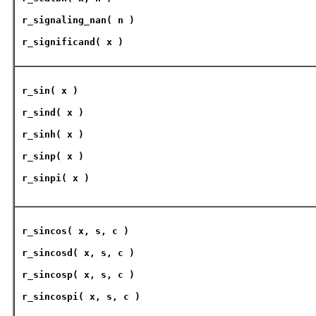
r_signaling_nan
( n )
r_significand
( x )
r_sin
( x )
r_sind
( x )
r_sinh
( x )
r_sinp
( x )
r_sinpi
( x )
r_sincos
( x, s, c )
r_sincosd
( x, s, c )
r_sincosp
( x, s, c )
r_sincospi
( x, s, c )